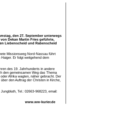
amstag, den 27. September unterwegs
von Dekan Martin Fries geführte,
hen Liebenscheid und Rabenscheid
ffnete Missionsweg Nord-Nassau führt
Haiger. Er folgt weitgehend dem
hren des 19. Jahrhunderts in andere
urch den gemeinsamen Weg das Thema
oder Afrika wagten, näher gebracht. Der
ber den Auftrag der Christen in Kirche,
Jungbluth, Tel.: 02663-968223, email:
www.ww-kurier.de