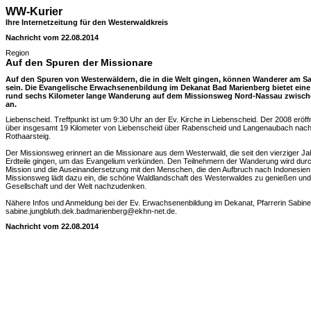
WW-Kurier
Ihre Internetzeitung für den Westerwaldkreis
Nachricht vom 22.08.2014
Region
Auf den Spuren der Missionare
Auf den Spuren von Westerwäldern, die in die Welt gingen, können Wanderer am S
sein. Die Evangelische Erwachsenenbildung im Dekanat Bad Marienberg bietet eine 
rund sechs Kilometer lange Wanderung auf dem Missionsweg Nord-Nassau zwisc
an.
Liebenscheid. Treffpunkt ist um 9:30 Uhr an der Ev. Kirche in Liebenscheid. Der 2008 erö
über insgesamt 19 Kilometer von Liebenscheid über Rabenscheid und Langenaubach nach 
Rothaarsteig.
Der Missionsweg erinnert an die Missionare aus dem Westerwald, die seit den vierziger Ja
Erdteile gingen, um das Evangelium verkünden. Den Teilnehmern der Wanderung wird d
Mission und die Auseinandersetzung mit den Menschen, die den Aufbruch nach Indonesien 
Missionsweg lädt dazu ein, die schöne Waldlandschaft des Westerwaldes zu genießen und ü
Gesellschaft und der Welt nachzudenken.
Nähere Infos und Anmeldung bei der Ev. Erwachsenenbildung im Dekanat, Pfarrerin Sabine 
sabine.jungbluth.dek.badmarienberg@ekhn-net.de.
Nachricht vom 22.08.2014