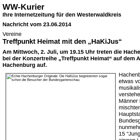
WW-Kurier
Ihre Internetzeitung für den Westerwaldkreis
Nachricht vom 23.06.2014
Vereine
Treffpunkt Heimat mit den „HaKiJus“
Am Mittwoch, 2. Juli, um 19.15 Uhr treten die Hac
bei der Konzertreihe „Treffpunkt Heimat“ auf dem A
Hachenburg auf.
Hachenb
etwas v
musikali
verstehe
Männer i
mischten
Hauptsta
Bundesg
nunmehr
15 "Jung