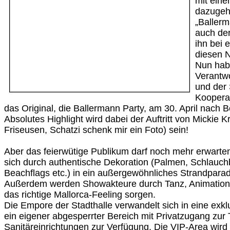
mit ein
dazugeh
„Ballerm
auch der
ihn bei 
diesen N
Nun hab
Verantwo
und der 
Kooperat
das Original, die Ballermann Party, am 30. April nach B
Absolutes Highlight wird dabei der Auftritt von Mickie 
Friseusen, Schatzi schenk mir ein Foto) sein!
Aber das feierwütige Publikum darf noch mehr erwarten
sich durch authentische Dekoration (Palmen, Schlauchb
Beachflags etc.) in ein außergewöhnliches Strandpara
Außerdem werden Showakteure durch Tanz, Animation 
das richtige Mallorca-Feeling sorgen.
Die Empore der Stadthalle verwandelt sich in eine exkl
ein eigener abgesperrter Bereich mit Privatzugang zur
Sanitäreinrichtungen zur Verfügung. Die VIP-Area wird