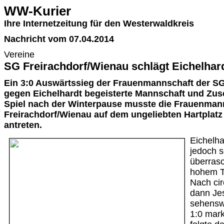
WW-Kurier
Ihre Internetzeitung für den Westerwaldkreis
Nachricht vom 07.04.2014
Vereine
SG Freirachdorf/Wienau schlägt Eichelhar
Ein 3:0 Auswärtssieg der Frauenmannschaft der SG
gegen Eichelhardt begeisterte Mannschaft und Zus
Spiel nach der Winterpause musste die Frauenman
Freirachdorf/Wienau auf dem ungeliebten Hartplatz 
antreten.
Eichelh
jedoch s
überras
hohem T
Nach cir
dann Jes
sehensw
1:0 mark