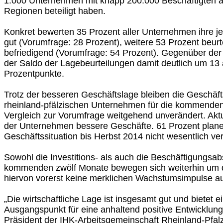
1.000 Unternehmen mit knapp 200.000 Beschäftigten a
Regionen beteiligt haben.
Konkret bewerten 35 Prozent aller Unternehmen ihre je
gut (Vorumfrage: 28 Prozent), weitere 53 Prozent beurte
befriedigend (Vorumfrage: 54 Prozent). Gegenüber der 
der Saldo der Lagebeurteilungen damit deutlich um 13 a
Prozentpunkte.
Trotz der besseren Geschäftslage bleiben die Geschäf
rheinland-pfälzischen Unternehmen für die kommenden
Vergleich zur Vorumfrage weitgehend unverändert. Aktu
der Unternehmen bessere Geschäfte. 61 Prozent planen
Geschäftssituation bis Herbst 2014 nicht wesentlich ve
Sowohl die Investitions- als auch die Beschäftigungsabs
kommenden zwölf Monate bewegen sich weiterhin um d
hiervon vorerst keine merklichen Wachstumsimpulse 
„Die wirtschaftliche Lage ist insgesamt gut und bietet e
Ausgangspunkt für eine anhaltend positive Entwicklung“,
Präsident der IHK-Arbeitsgemeinschaft Rheinland-Pfalz