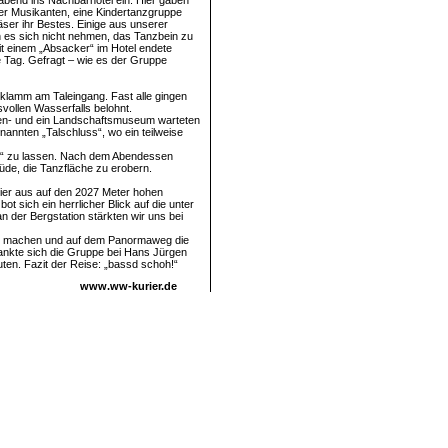
bend ins Nachbarhotel ein. Hier gaben
ler Musikanten, eine Kindertanzgruppe
äser ihr Bestes. Einige aus unserer
 es sich nicht nehmen, das Tanzbein zu
t einem „Absacker“ im Hotel endete
 Tag. Gefragt – wie es der Gruppe
klamm am Taleingang. Fast alle gingen
vollen Wasserfalls belohnt.
sken- und ein Landschaftsmuseum warteten
annten „Talschluss“, wo ein teilweise
ln“ zu lassen. Nach dem Abendessen
müde, die Tanzfläche zu erobern.
hier aus auf den 2027 Meter hohen
 sich ein herrlicher Blick auf die unter
 der Bergstation stärkten wir uns bei
 zu machen und auf dem Panormaweg die
ankte sich die Gruppe bei Hans Jürgen
ten. Fazit der Reise: „bassd schoh!“
www.ww-kurier.de