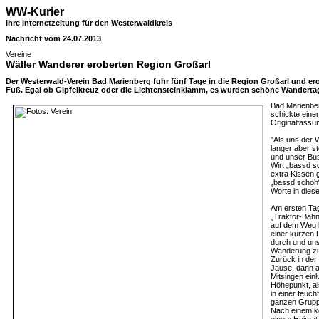
WW-Kurier
Ihre Internetzeitung für den Westerwaldkreis
Nachricht vom 24.07.2013
Vereine
Wäller Wanderer eroberten Region Großarl
Der Westerwald-Verein Bad Marienberg fuhr fünf Tage in die Region Großarl und erob
Fuß. Egal ob Gipfelkreuz oder die Lichtensteinklamm, es wurden schöne Wanderta
Bad Marienbe
schickte eine
Originalfassun
"Als uns der 
langer aber s
und unser Bus
Wirt „bassd s
extra Kissen 
„bassd schoh“
Worte in dies
Am ersten Tag
„Traktor-Bahn
auf dem Weg k
einer kurzen 
durch und uns
Wanderung zu
Zurück in der 
Jause, dann a
Mitsingen einl
Höhepunkt, a
in einer feuch
ganzen Grupp
Nach einem kö