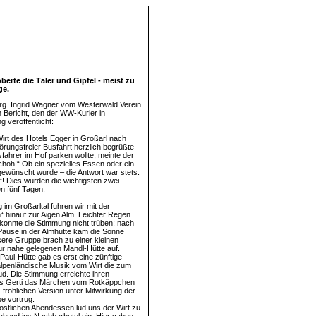
erte die Täler und Gipfel - meist zu
ge.
rg. Ingrid Wagner vom Westerwald Verein
n Bericht, den der WW-Kurier in
g veröffentlicht:
Wirt des Hotels Egger in Großarl nach
törungsfreier Busfahrt herzlich begrüßte
fahrer im Hof parken wollte, meinte der
choh!“ Ob ein spezielles Essen oder ein
gewünscht wurde – die Antwort war stets:
! Dies wurden die wichtigsten zwei
en fünf Tagen.
 im Großarltal fuhren wir mit der
“ hinauf zur Aigen Alm. Leichter Regen
onnte die Stimmung nicht trüben; nach
Pause in der Almhütte kam die Sonne
ere Gruppe brach zu einer kleinen
r nahe gelegenen Mandl-Hütte auf.
Paul-Hütte gab es erst eine zünftige
lpenländische Musik vom Wirt die zum
ud. Die Stimmung erreichte ihren
ls Gerti das Märchen vom Rotkäppchen
t-fröhlichen Version unter Mitwirkung der
e vortrug.
stlichen Abendessen lud uns der Wirt zu