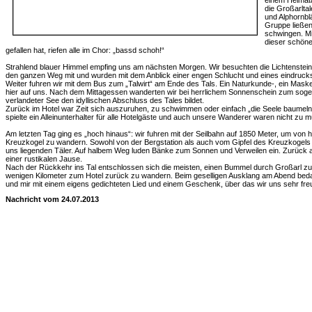
einem Heimata
die Großarlta
und Alphornbl
Gruppe ließen
schwingen. Mi
dieser schöne
gefallen hat, riefen alle im Chor: „bassd schoh!“
Strahlend blauer Himmel empfing uns am nächsten Morgen. Wir besuchten die Lichtenstein
den ganzen Weg mit und wurden mit dem Anblick einer engen Schlucht und eines eindrucks
Weiter fuhren wir mit dem Bus zum „Talwirt“ am Ende des Tals. Ein Naturkunde-, ein Ma
hier auf uns. Nach dem Mittagessen wanderten wir bei herrlichem Sonnenschein zum sogen
verlandeter See den idyllischen Abschluss des Tales bildet.
Zurück im Hotel war Zeit sich auszuruhen, zu schwimmen oder einfach „die Seele baume
spielte ein Alleinunterhalter für alle Hotelgäste und auch unsere Wanderer waren nicht zu 
Am letzten Tag ging es „hoch hinaus“: wir fuhren mit der Seilbahn auf 1850 Meter, um von 
Kreuzkogel zu wandern. Sowohl von der Bergstation als auch vom Gipfel des Kreuzkogels bot
uns liegenden Täler. Auf halbem Weg luden Bänke zum Sonnen und Verweilen ein. Zurück an
einer rustikalen Jause.
Nach der Rückkehr ins Tal entschlossen sich die meisten, einen Bummel durch Großarl
wenigen Kilometer zum Hotel zurück zu wandern. Beim geselligen Ausklang am Abend bed
und mir mit einem eigens gedichteten Lied und einem Geschenk, über das wir uns sehr freu
Nachricht vom 24.07.2013