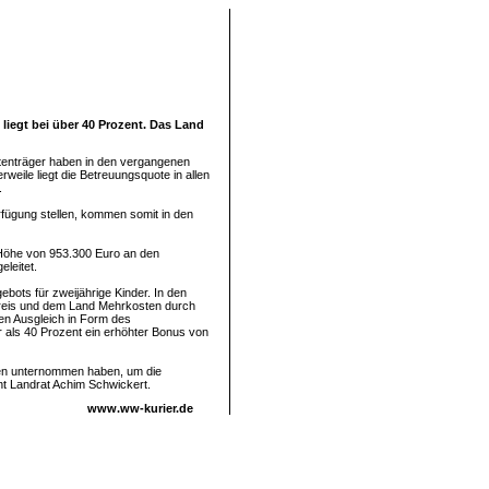
liegt bei über 40 Prozent. Das Land
tenträger haben in den vergangenen
rweile liegt die Betreuungsquote in allen
.
erfügung stellen, kommen somit in den
 Höhe von 953.300 Euro an den
leitet.
ots für zweijährige Kinder. In den
Kreis und dem Land Mehrkosten durch
len Ausgleich in Form des
 als 40 Prozent ein erhöhter Bonus von
gten unternommen haben, um die
nt Landrat Achim Schwickert.
www.ww-kurier.de