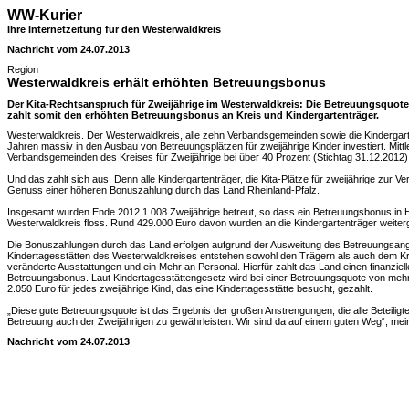
WW-Kurier
Ihre Internetzeitung für den Westerwaldkreis
Nachricht vom 24.07.2013
Region
Westerwaldkreis erhält erhöhten Betreuungsbonus
Der Kita-Rechtsanspruch für Zweijährige im Westerwaldkreis: Die Betreuungsquote 
zahlt somit den erhöhten Betreuungsbonus an Kreis und Kindergartenträger.
Westerwaldkreis. Der Westerwaldkreis, alle zehn Verbandsgemeinden sowie die Kindergar
Jahren massiv in den Ausbau von Betreuungsplätzen für zweijährige Kinder investiert. Mittle
Verbandsgemeinden des Kreises für Zweijährige bei über 40 Prozent (Stichtag 31.12.2012)
Und das zahlt sich aus. Denn alle Kindergartenträger, die Kita-Plätze für zweijährige zur V
Genuss einer höheren Bonuszahlung durch das Land Rheinland-Pfalz.
Insgesamt wurden Ende 2012 1.008 Zweijährige betreut, so dass ein Betreuungsbonus in
Westerwaldkreis floss. Rund 429.000 Euro davon wurden an die Kindergartenträger weiterge
Die Bonuszahlungen durch das Land erfolgen aufgrund der Ausweitung des Betreuungsangeb
Kindertagesstätten des Westerwaldkreises entstehen sowohl den Trägern als auch dem 
veränderte Ausstattungen und ein Mehr an Personal. Hierfür zahlt das Land einen finanziel
Betreuungsbonus. Laut Kindertagesstättengesetz wird bei einer Betreuungsquote von mehr
2.050 Euro für jedes zweijährige Kind, das eine Kindertagesstätte besucht, gezahlt.
„Diese gute Betreuungsquote ist das Ergebnis der großen Anstrengungen, die alle Beteili
Betreuung auch der Zweijährigen zu gewährleisten. Wir sind da auf einem guten Weg“, mei
Nachricht vom 24.07.2013