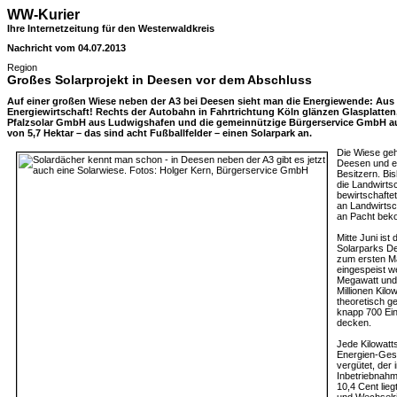
WW-Kurier
Ihre Internetzeitung für den Westerwaldkreis
Nachricht vom 04.07.2013
Region
Großes Solarprojekt in Deesen vor dem Abschluss
Auf einer großen Wiese neben der A3 bei Deesen sieht man die Energiewende: Aus
Energiewirtschaft! Rechts der Autobahn in Fahrtrichtung Köln glänzen Glasplatten,
Pfalzsolar GmbH aus Ludwigshafen und die gemeinnützige Bürgerservice GmbH aus T
von 5,7 Hektar – das sind acht Fußballfelder – einen Solarpark an.
Die Wiese geh
Deesen und ei
Besitzern. Bis
die Landwirtsc
bewirtschaftet
an Landwirtsc
an Pacht beko
Mitte Juni ist
Solarparks Dee
zum ersten Ma
eingespeist w
Megawatt und 
Millionen Kilo
theoretisch g
knapp 700 Ei
decken.
Jede Kilowatt
Energien-Gese
vergütet, der 
Inbetriebnahm
10,4 Cent lieg