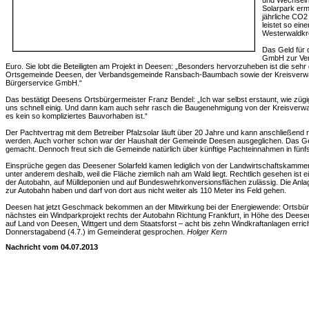
und Wechselr
Solarpark erm
jährliche CO2
leistet so ein
Westerwaldkr
Das Geld für d
GmbH zur Verf
Euro. Sie lobt die Beteiligten am Projekt in Deesen: „Besonders hervorzuheben ist die seh
Ortsgemeinde Deesen, der Verbandsgemeinde Ransbach-Baumbach sowie der Kreisverwa
Bürgerservice GmbH.“
Das bestätigt Deesens Ortsbürgermeister Franz Bendel: „Ich war selbst erstaunt, wie züg
uns schnell einig. Und dann kam auch sehr rasch die Baugenehmigung von der Kreisverwalt
es kein so kompliziertes Bauvorhaben ist.“
Der Pachtvertrag mit dem Betreiber Pfalzsolar läuft über 20 Jahre und kann anschließend 
werden. Auch vorher schon war der Haushalt der Gemeinde Deesen ausgeglichen. Das Gesc
gemacht. Dennoch freut sich die Gemeinde natürlich über künftige Pachteinnahmen in fünfs
Einsprüche gegen das Deesener Solarfeld kamen lediglich von der Landwirtschaftskamm
unter anderem deshalb, weil die Fläche ziemlich nah am Wald liegt. Rechtlich gesehen ist e
der Autobahn, auf Mülldeponien und auf Bundeswehrkonversionsflächen zulässig. Die Anl
zur Autobahn haben und darf von dort aus nicht weiter als 110 Meter ins Feld gehen.
Deesen hat jetzt Geschmack bekommen an der Mitwirkung bei der Energiewende: Ortsbürge
nächstes ein Windparkprojekt rechts der Autobahn Richtung Frankfurt, in Höhe des Deesen
auf Land von Deesen, Wittgert und dem Staatsforst – acht bis zehn Windkraftanlagen erri
Donnerstagabend (4.7.) im Gemeinderat gesprochen.
Holger Kern
Nachricht vom 04.07.2013