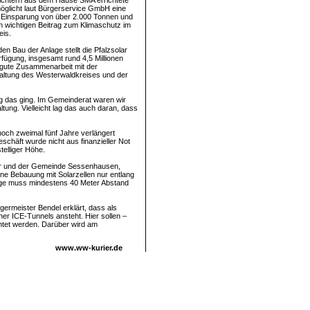
ichtern aus dem Hause SMA errichtete
öglicht laut Bürgerservice GmbH eine
 Einsparung von über 2.000 Tonnen und
en wichtigen Beitrag zum Klimaschutz im
eis.
en Bau der Anlage stellt die Pfalzsolar
ügung, insgesamt rund 4,5 Millionen
r gute Zusammenarbeit mit der
ltung des Westerwaldkreises und der
ig das ging. Im Gemeinderat waren wir
ung. Vielleicht lag das auch daran, dass
noch zweimal fünf Jahre verlängert
häft wurde nicht aus finanzieller Not
telliger Höhe.
er und der Gemeinde Sessenhausen,
ine Bebauung mit Solarzellen nur entlang
age muss mindestens 40 Meter Abstand
rmeister Bendel erklärt, dass als
er ICE-Tunnels ansteht. Hier sollen –
chtet werden. Darüber wird am
www.ww-kurier.de