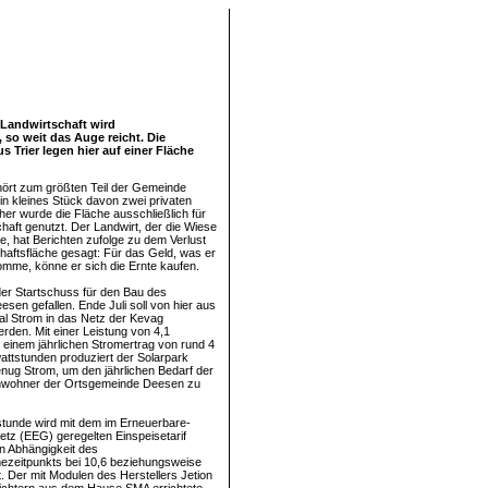
 Landwirtschaft wird
 so weit das Auge reicht. Die
rier legen hier auf einer Fläche
ört zum größten Teil der Gemeinde
n kleines Stück davon zwei privaten
her wurde die Fläche ausschließlich für
haft genutzt. Der Landwirt, der die Wiese
e, hat Berichten zufolge zu dem Verlust
haftsfläche gesagt: Für das Geld, was er
mme, könne er sich die Ernte kaufen.
 der Startschuss für den Bau des
sen gefallen. Ende Juli soll von hier aus
l Strom in das Netz der Kevag
erden. Mit einer Leistung von 4,1
einem jährlichen Stromertrag von rund 4
wattstunden produziert der Solarpark
enug Strom, um den jährlichen Bedarf der
nwohner der Ortsgemeinde Deesen zu
stunde wird mit dem im Erneuerbare-
tz (EEG) geregelten Einspeisetarif
in Abhängigkeit des
ezeitpunkts bei 10,6 beziehungsweise
t. Der mit Modulen des Herstellers Jetion