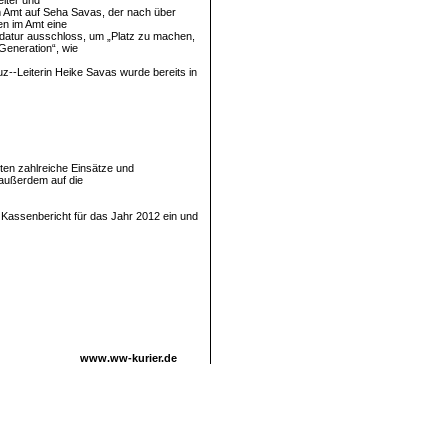
eiter und
em Amt auf Seha Savas, der nach über
n im Amt eine
datur ausschloss, um „Platz zu machen,
 Generation“, wie
z-­‐Leiterin Heike Savas wurde bereits in
nten zahlreiche Einsätze und
 außerdem auf die
n Kassenbericht für das Jahr 2012 ein und
www.ww-kurier.de