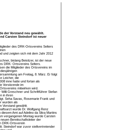
de der Vorstand neu gewählt.
und Carsten Steindorf ist neuer
Mitglieder des DRK-Ortsvereins Selters
inen
d und zeigten sich mit dem Jahr 2012
hner, bislang Beisitzer, ist der neue
es DRK-­ Ortsvereins Selters.
en die Mitglieder des Ortsvereins im
diesjährigen
rsammlung am Freitag, 8. März. Er folgt
e Leicher, die
008 inne hatte und fortan als
de Vorsitzende im
Ortsvereins mitwirken wird.
 Willi Greschner und Schriftführer Stefan
n in ihren
igt. Seha Savas, Rosemarie Frank und
or wurden als
en Vorstand gewählt.
aftsarzt wurde Dr. Wolfgang Renz
n diesem Amt auf Adelino da Silva Martins
s am vergangenen Montag wurde Carsten
 neuen Bereitschaftsleiter der
im DRK-Ortsverein
t. Steindorf war zuvor stellvertretender