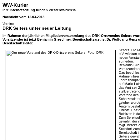
WW-Kurier
Ihre Internetzeitung für den Westerwaldkreis
Nachricht vom 12.03.2013
Vereine
DRK Selters unter neuer Leitung
Im Rahmen der jährlichen Mitgliederversammlung des DRK-Ortsvereins Selters wur
Vorsitzender ist jetzt Benjamin Greschner, Bereitschaftsarzt ist Dr. Wolfgang Renz 
Bereitschaftsleiter.
Selters. Die 
e.V. wählten e
neuen Vorstan
zufrieden.
Benjamin Gresc
Vorsitzende d
Das beschloss
Rahmen ihrer 
Jahreshauptve
auf Marie-Luis
das Amt seit 2
stellvertreten
Vorstand des 
Schatzmeister
Leicher wurde
Ämtern bestät
Christel Cast
Beisitzer in d
Zum Bereitsch
gewählt, der i
folgt. Bereit
Steindorf zum
Bereitschaft 
Selters gewähl