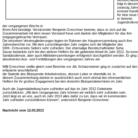
Bereitschaftsl
folgt in dies
zwanzig Jahre
erneute Kandi
für eine neue
er betonte.
Jugendrotkreu
der vergangenen Woche in
ihrem Amt bestätigt. Vorsitzender Benjamin Greschner betonte, dass er sich auf die
Zusammenarbeit mit dem neuen Vorstand freue und dankte den Mitgliedern für das ihm
entgegengebrachte Vertrauen.
Die einzelnen Vereinsgliederungen legten im Rahmen der Hauptversammlung auch ihre
Jahresberichte vor. Mit dem zurückliegenden Jahr zeigten sich die Mitglieder des
DRK-­‐Ortsvereins Selters sehr zufrieden. Der ehemalige Bereitschaftsleiter Seha
Savas bedankte sich bei den aktiven Helfern für die geleistete Arbeit im Jahr 2012. So kon
Sanitätsdienste, aber auch Altkleidersammlungen erfolgreich durchgeführt werden. Er ging
absolvierten Aus-­ und Fortbildungen des vergangenen Jahres ein.
Willi Greschner stellte gleich zwei Berichte vor. Als Schatzmeister ging er zunächst auf de
erläuterte anschließend
die Statistik des Blutspende-Arbeitskreises, dessen Leiter er ebenfalls ist. In
diesem Zusammenhang dankte er ausdrücklich auch noch einmal den ehrenamtlichen
Helfern für ihr großes Engagement bei den dreizehn Blutspendeterminen im Jahr.
Auch die Jugendabteilung kann zufrieden auf das im Jahr 2012 Geleistete
zurückblicken. „Mit dem vergangenen Jahr können wir wirklich sehr zufrieden sein.
Jetzt liegt es an uns, auch im Jahr 2013 alles dafür zu tun, dass wir im kommenden
Jahr zufrieden zurückblicken können“, unterstrich Benjamin Greschner.
Nachricht vom 12.03.2013