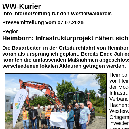
WW-Kurier
Ihre Internetzeitung für den Westerwaldkreis
Pressemitteilung vom 07.07.2026
Region
Heimborn: Infrastrukturprojekt nähert si
Die Bauarbeiten in der Ortsdurchfahrt von Heimbor
voran als ursprünglich geplant. Bereits Ende Juli 
könnten die umfassenden Maßnahmen abgeschlosse
verschiedenen lokalen Akteuren getragen werden.
Heimborn
von Heim
der Mode
Infrastru
Verband
Hachenb
Westerw
Ortsgem
investie