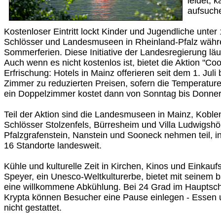
leidet, 
aufsuch
Kostenloser Eintritt lockt Kinder und Jugendliche unter
Schlösser und Landesmuseen in Rheinland-Pfalz wäh
Sommerferien. Diese Initiative der Landesregierung läu
Auch wenn es nicht kostenlos ist, bietet die Aktion "C
Erfrischung: Hotels in Mainz offerieren seit dem 1. Juli
Zimmer zu reduzierten Preisen, sofern die Temperature
ein Doppelzimmer kostet dann von Sonntag bis Donner
Teil der Aktion sind die Landesmuseen in Mainz, Koblen
Schlösser Stolzenfels, Bürresheim und Villa Ludwigsh
Pfalzgrafenstein, Nanstein und Sooneck nehmen teil, i
16 Standorte landesweit.
Kühle und kulturelle Zeit in Kirchen, Kinos und Einkau
Speyer, ein Unesco-Weltkulturerbe, bietet mit seinem b
eine willkommene Abkühlung. Bei 24 Grad im Hauptschi
Krypta können Besucher eine Pause einlegen - Essen u
nicht gestattet.