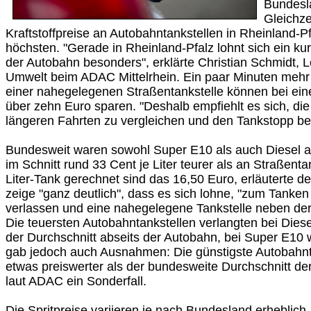
Bundesl
Gleichze
Kraftstoffpreise an Autobahntankstellen in Rheinland-
höchsten. "Gerade in Rheinland-Pfalz lohnt sich ein ku
der Autobahn besonders", erklärte Christian Schmidt, Le
Umwelt beim ADAC Mittelrhein. Ein paar Minuten mehr
einer nahegelegenen Straßentankstelle können bei eine
über zehn Euro sparen. "Deshalb empfiehlt es sich, die 
längeren Fahrten zu vergleichen und den Tankstopp be
Bundesweit waren sowohl Super E10 als auch Diesel a
im Schnitt rund 33 Cent je Liter teurer als an Straßenta
Liter-Tank gerechnet sind das 16,50 Euro, erläuterte 
zeige "ganz deutlich", dass es sich lohne, "zum Tanke
verlassen und eine nahegelegene Tankstelle neben de
Die teuersten Autobahntankstellen verlangten bei Dies
der Durchschnitt abseits der Autobahn, bei Super E10 
gab jedoch auch Ausnahmen: Die günstigste Autobahnt
etwas preiswerter als der bundesweite Durchschnitt der
laut ADAC ein Sonderfall.
Die Spritpreise variieren je nach Bundesland erheblich