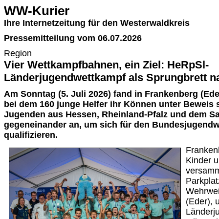
WW-Kurier
Ihre Internetzeitung für den Westerwaldkreis
Pressemitteilung vom 06.07.2026
Region
Vier Wettkampfbahnen, ein Ziel: HeRpSl-
Länderjugendwettkampf als Sprungbrett 
Am Sonntag (5. Juli 2026) fand in Frankenberg (Ede
bei dem 160 junge Helfer ihr Können unter Beweis s
Jugenden aus Hessen, Rheinland-Pfalz und dem Sa
gegeneinander an, um sich für den Bundesjugendw
qualifizieren.
Franken
Kinder 
versamm
Parkplat
Wehrwei
(Eder),
Länderj