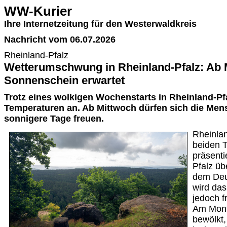
WW-Kurier
Ihre Internetzeitung für den Westerwaldkreis
Nachricht vom 06.07.2026
Rheinland-Pfalz
Wetterumschwung in Rheinland-Pfalz: Ab
Sonnenschein erwartet
Trotz eines wolkigen Wochenstarts in Rheinland-Pfa
Temperaturen an. Ab Mittwoch dürfen sich die Men
sonnigere Tage freuen.
Rheinlan
beiden 
präsenti
Pfalz üb
dem Deu
wird das
jedoch f
Am Monta
bewölkt