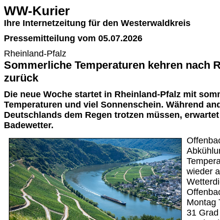
WW-Kurier
Ihre Internetzeitung für den Westerwaldkreis
Pressemitteilung vom 05.07.2026
Rheinland-Pfalz
Sommerliche Temperaturen kehren nach R
zurück
Die neue Woche startet in Rheinland-Pfalz mit som
Temperaturen und viel Sonnenschein. Während an
Deutschlands dem Regen trotzen müssen, erwartet
Badewetter.
Offenba
Abkühlun
Temperat
wieder 
Wetterd
Offenbac
Montag 
31 Grad