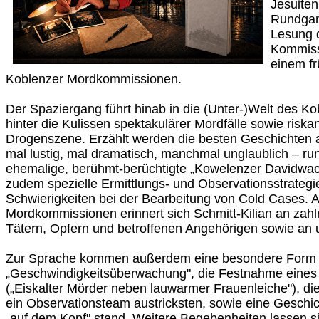
Jesuiten
Rundgan
Lesung 
Kommissa
einem fr
Koblenzer Mordkommissionen.
Der Spaziergang führt hinab in die (Unter-)Welt des K
hinter die Kulissen spektakulärer Mordfälle sowie riskan
Drogenszene. Erzählt werden die besten Geschichten au
mal lustig, mal dramatisch, manchmal unglaublich – ru
ehemalige, berühmt-berüchtigte „Kowelenzer Davidwac
zudem spezielle Ermittlungs- und Observationsstrateg
Schwierigkeiten bei der Bearbeitung von Cold Cases. A
Mordkommissionen erinnert sich Schmitt-Kilian an zah
Tätern, Opfern und betroffenen Angehörigen sowie an u
Zur Sprache kommen außerdem eine besondere Form 
„Geschwindigkeitsüberwachung", die Festnahme eines M
(„Eiskalter Mörder neben lauwarmer Frauenleiche"), di
ein Observationsteam austricksten, sowie eine Geschic
„auf dem Kopf" stand. Weitere Begebenheiten lassen s