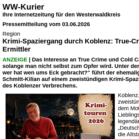
WW-Kurier
Ihre Internetzeitung für den Westerwaldkreis
Pressemitteilung vom 03.06.2026
Region
Krimi-Spaziergang durch Koblenz: True-Cr
Ermittler
ANZEIGE
| Das Interesse an True Crime und Cold C
solange man nicht selbst zum Opfer wird. Unter de
wer hat wen ums Eck gebracht?" führt der ehemal
Schmitt-Kilian auf einem zweistündigen Krimi-Spaz
des Koblenzer Verbrechens.
Koblenz
zweistü
dem Mot
Liebling
legendä
„Deutsch
die Alts