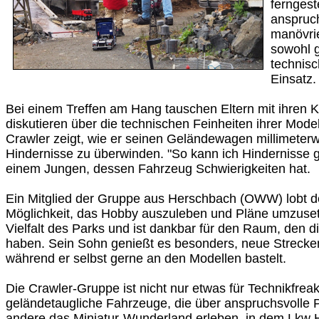
fernges
anspruc
manövri
sowohl g
technis
Einsatz.
Bei einem Treffen am Hang tauschen Eltern mit ihren 
diskutieren über die technischen Feinheiten ihrer Model
Crawler zeigt, wie er seinen Geländewagen millimeter
Hindernisse zu überwinden. "So kann ich Hindernisse gu
einem Jungen, dessen Fahrzeug Schwierigkeiten hat.
Ein Mitglied der Gruppe aus Herschbach (OWW) lobt den
Möglichkeit, das Hobby auszuleben und Pläne umzusetz
Vielfalt des Parks und ist dankbar für den Raum, den d
haben. Sein Sohn genießt es besonders, neue Strecke
während er selbst gerne an den Modellen bastelt.
Die Crawler-Gruppe ist nicht nur etwas für Technikfr
geländetaugliche Fahrzeuge, die über anspruchsvolle 
andere das Miniatur-Wunderland erleben, in dem Lkw