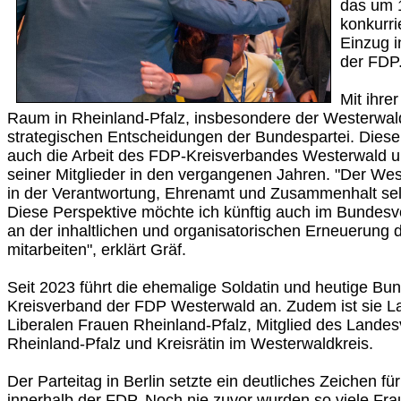
das um 
konkurri
Einzug 
der FDP
Mit ihre
Raum in Rheinland-Pfalz, insbesondere der Westerwal
strategischen Entscheidungen der Bundespartei. Diese
auch die Arbeit des FDP-Kreisverbandes Westerwald
seiner Mitglieder in den vergangenen Jahren. "Der Wes
in der Verantwortung, Ehrenamt und Zusammenhalt selb
Diese Perspektive möchte ich künftig auch im Bundesv
an der inhaltlichen und organisatorischen Erneuerung
mitarbeiten", erklärt Gräf.
Seit 2023 führt die ehemalige Soldatin und heutige B
Kreisverband der FDP Westerwald an. Zudem ist sie L
Liberalen Frauen Rheinland-Pfalz, Mitglied des Lande
Rheinland-Pfalz und Kreisrätin im Westerwaldkreis.
Der Parteitag in Berlin setzte ein deutliches Zeichen f
innerhalb der FDP. Noch nie zuvor wurden so viele Fra