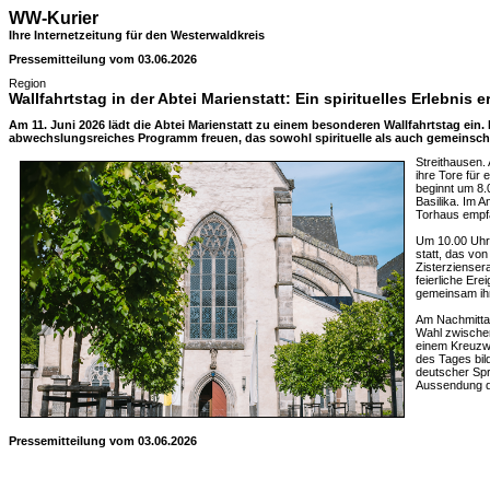
WW-Kurier
Ihre Internetzeitung für den Westerwaldkreis
Pressemitteilung vom 03.06.2026
Region
Wallfahrtstag in der Abtei Marienstatt: Ein spirituelles Erlebnis e
Am 11. Juni 2026 lädt die Abtei Marienstatt zu einem besonderen Wallfahrtstag ein.
abwechslungsreiches Programm freuen, das sowohl spirituelle als auch gemeinschaf
Streithausen. 
ihre Tore für 
beginnt um 8.
Basilika. Im 
Torhaus empfa
Um 10.00 Uhr f
statt, das von
Zisterziensera
feierliche Ere
gemeinsam ihr
Am Nachmittag
Wahl zwischen
einem Kreuzw
des Tages bil
deutscher Sp
Aussendung d
Pressemitteilung vom 03.06.2026