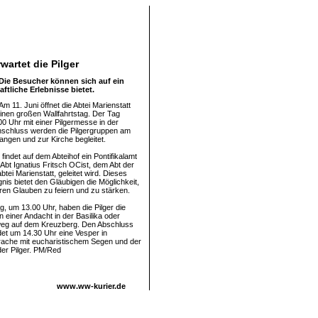
rwartet die Pilger
 Die Besucher können sich auf ein
tliche Erlebnisse bietet.
Am 11. Juni öffnet die Abtei Marienstatt
einen großen Wallfahrtstag. Der Tag
00 Uhr mit einer Pilgermesse in der
Anschluss werden die Pilgergruppen am
ngen und zur Kirche begleitet.
indet auf dem Abteihof ein Pontifikalamt
 Abt Ignatius Fritsch OCist, dem Abt der
btei Marienstatt, geleitet wird. Dieses
ignis bietet den Gläubigen die Möglichkeit,
en Glauben zu feiern und zu stärken.
, um 13.00 Uhr, haben die Pilger die
 einer Andacht in der Basilika oder
eg auf dem Kreuzberg. Den Abschluss
det um 14.30 Uhr eine Vesper in
rache mit eucharistischem Segen und der
er Pilger. PM/Red
www.ww-kurier.de