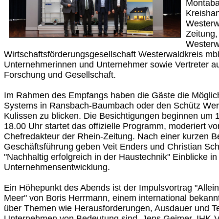
Montaba
Kreisha
Westerw
Zeitung,
Westerw
Wirtschaftsförderungsgesellschaft Westerwaldkreis mb
Unternehmerinnen und Unternehmer sowie Vertreter aus 
Forschung und Gesellschaft.
Im Rahmen des Empfangs haben die Gäste die Möglich
Systems in Ransbach-Baumbach oder den Schütz Werken
Kulissen zu blicken. Die Besichtigungen beginnen um 1
18.00 Uhr startet das offizielle Programm, moderiert 
Chefredakteur der Rhein-Zeitung. Nach einer kurzen B
Geschäftsführung geben Veit Enders und Christian Schl
"Nachhaltig erfolgreich in der Haustechnik" Einblicke in
Unternehmensentwicklung.
Ein Höhepunkt des Abends ist der Impulsvortrag "Alle
Meer" von Boris Herrmann, einem international bekannte
über Themen wie Herausforderungen, Ausdauer und Tea
Unternehmen von Bedeutung sind. Jens Geimer, IHK-V