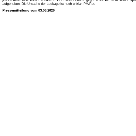
jedoch mittlerweile wieder verlassen. Der Einsatz endete gegen 0.30 Uhr, zu diesem Zeit
aufgehoben. Die Ursache der Leckage ist noch unklar. PM/Red
Pressemitteilung vom 03.06.2026