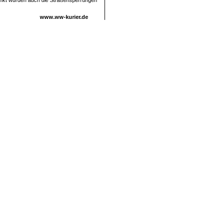
punkt wurden auch die Straßensperrungen
www.ww-kurier.de