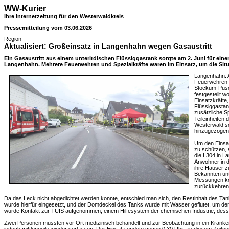
WW-Kurier
Ihre Internetzeitung für den Westerwaldkreis
Pressemitteilung vom 03.06.2026
Region
Aktualisiert: Großeinsatz in Langenhahn wegen Gasaustritt
Ein Gasaustritt aus einem unterirdischen Flüssiggastank sorgte am 2. Juni für ei
Langenhahn. Mehrere Feuerwehren und Spezialkräfte waren im Einsatz, um die Situa
Langenhahn. 
Feuerwehren 
Stockum-Püsc
festgestellt w
Einsatzkräfte
Flüssiggastan
zusätzliche Sp
Teileinheiten
Westerwald s
hinzugezogen
Um den Einsa
zu schützen, 
die L304 in L
Anwohner in 
ihre Häuser z
Bekannten un
Messungen kon
zurückkehren
Da das Leck nicht abgedichtet werden konnte, entschied man sich, den Restinhalt des T
wurde hierfür eingesetzt, und der Domdeckel des Tanks wurde mit Wasser geflutet, um de
wurde Kontakt zur TUIS aufgenommen, einem Hilfesystem der chemischen Industrie, dessen
Zwei Personen mussten vor Ort medizinisch behandelt und zur Beobachtung in ein Krank