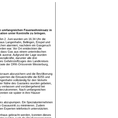
nen umfangreichen Feuerwehreinsatz in
tion unter Kontrolle zu bringen.
Am 2. Juni wurden um 16.34 Uhr die
aus Langenhahn, Bellingen, Enspel und
hen alarmiert, nachdem ein Gasgeruch
orden war. Vor Ort entdeckten die
, dass Gas aus einem unterirdischen
k austrat. Aufgrund der Lage wurden
ezialkräfte, darunter alle drei
 des Gefahrstoffzuges des Landkreises
owie der DRK-Ortsverein Westerburg,
.
tzraum abzusichern und die Bevölkerung
sperrten die Einsatzkräfte die B255 und
angenhahn vollständig für den Verkehr.
der Nähe des Gastanks wurden gebeten,
u verlassen und vorübergehend bei
terzukommen. Nach umfangreichen
nten sie später in ihre Häuser
.
anks abzupumpen. Ein Spezialunternehmen
n Gasaustritt zu minimieren. Zudem
 Experten telefonisch unterstützten.
enhaus gebracht werden, konnten dieses