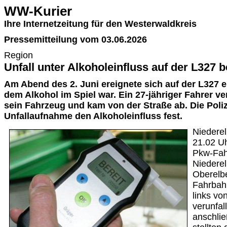
WW-Kurier
Ihre Internetzeitung für den Westerwaldkreis
Pressemitteilung vom 03.06.2026
Region
Unfall unter Alkoholeinfluss auf der L327 b
Am Abend des 2. Juni ereignete sich auf der L327 ei
dem Alkohol im Spiel war. Ein 27-jähriger Fahrer ver
sein Fahrzeug und kam von der Straße ab. Die Polize
Unfallaufnahme den Alkoholeinfluss fest.
Niederel
21.02 Uh
Pkw-Fah
Niederel
Oberelb
Fahrbahn
links vo
verunfall
anschli