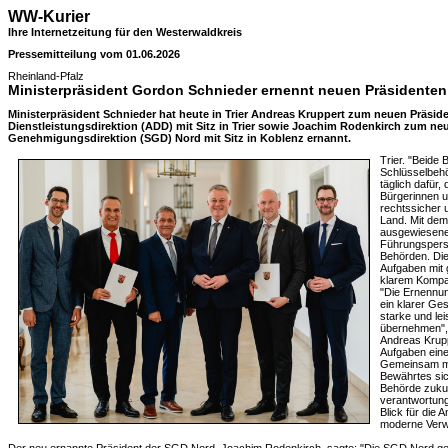
WW-Kurier
Ihre Internetzeitung für den Westerwaldkreis
Pressemitteilung vom 01.06.2026
Rheinland-Pfalz
Ministerpräsident Gordon Schnieder ernennt neuen Präsidente
Ministerpräsident Schnieder hat heute in Trier Andreas Kruppert zum neuen Präsid
Dienstleistungsdirektion (ADD) mit Sitz in Trier sowie Joachim Rodenkirch zum ne
Genehmigungsdirektion (SGD) Nord mit Sitz in Koblenz ernannt.
Trier. "Beide
Schlüsselbeh
täglich dafür,
Bürgerinnen u
rechtssicher 
Land. Mit de
ausgewiesene
Führungspersö
Behörden. Die
Aufgaben mit
klarem Kompas
"Die Ernennun
ein klarer Ges
starke und le
übernehmen",
Andreas Kruppe
Aufgaben eine 
Gemeinsam mi
Bewährtes sic
Behörde zukun
verantwortung
Blick für die
moderne Verw