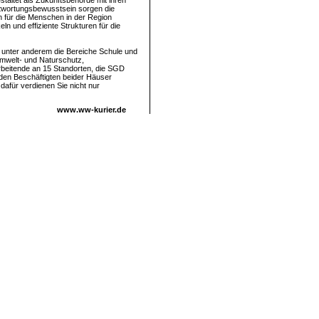
altet als Zukunftsbehörde mit ihren
twortungsbewusstsein sorgen die
n für die Menschen in der Region
n und effiziente Strukturen für die
n unter anderem die Bereiche Schule und
Umwelt- und Naturschutz,
rbeitende an 15 Standorten, die SGD
 den Beschäftigten beider Häuser
 dafür verdienen Sie nicht nur
www.ww-kurier.de