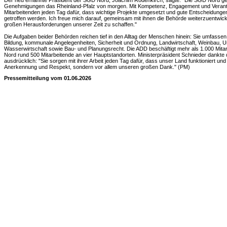
Der neu ernannte Präsident der SGD Nord, Joachim Rodenkirch, sagte: "Die SGD Nord gest
Genehmigungen das Rheinland-Pfalz von morgen. Mit Kompetenz, Engagement und Veran
Mitarbeitenden jeden Tag dafür, dass wichtige Projekte umgesetzt und gute Entscheidunge
getroffen werden. Ich freue mich darauf, gemeinsam mit ihnen die Behörde weiterzuentwickel
großen Herausforderungen unserer Zeit zu schaffen."
Die Aufgaben beider Behörden reichen tief in den Alltag der Menschen hinein: Sie umfasse
Bildung, kommunale Angelegenheiten, Sicherheit und Ordnung, Landwirtschaft, Weinbau, 
Wasserwirtschaft sowie Bau- und Planungsrecht. Die ADD beschäftigt mehr als 1.000 Mita
Nord rund 500 Mitarbeitende an vier Hauptstandorten. Ministerpräsident Schnieder dankte
ausdrücklich: "Sie sorgen mit ihrer Arbeit jeden Tag dafür, dass unser Land funktioniert und
Anerkennung und Respekt, sondern vor allem unseren großen Dank." (PM)
Pressemitteilung vom 01.06.2026