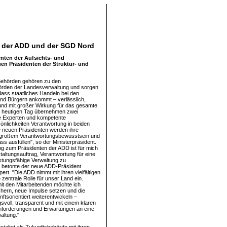
n der ADD und der SGD Nord
enten der Aufsichts- und
uen Präsidenten der Struktur- und
 Behörden gehören zu den
örden der Landesverwaltung und sorgen
 dass staatliches Handeln bei den
nd Bürgern ankommt – verlässlich,
und mit großer Wirkung für das gesamte
m heutigen Tag übernehmen zwei
 Experten und kompetente
nlichkeiten Verantwortung in beiden
 neuen Präsidenten werden ihre
 großem Verantwortungsbewusstsein und
s ausfüllen", so der Ministerpräsident.
g zum Präsidenten der ADD ist für mich
taltungsauftrag, Verantwortung für eine
istungsfähige Verwaltung zu
 betonte der neue ADD-Präsident
rt. "Die ADD nimmt mit ihren vielfältigen
zentrale Rolle für unser Land ein.
t den Mitarbeitenden möchte ich
hern, neue Impulse setzen und die
ftsorientiert weiterentwickeln –
svoll, transparent und mit einem klaren
 Anforderungen und Erwartungen an eine
altung."