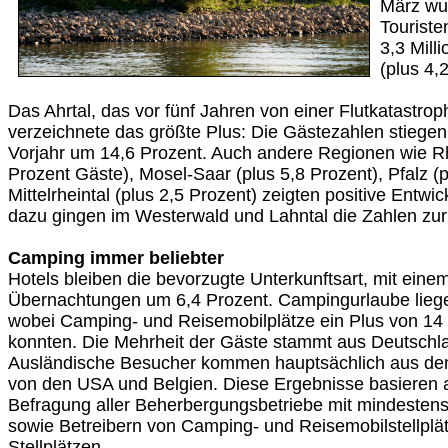
März wur
Touriste
3,3 Mil
(plus 4,
Das Ahrtal, das vor fünf Jahren von einer Flutkatastrop
verzeichnete das größte Plus: Die Gästezahlen stiegen
Vorjahr um 14,6 Prozent. Auch andere Regionen wie R
Prozent Gäste), Mosel-Saar (plus 5,8 Prozent), Pfalz (
Mittelrheintal (plus 2,5 Prozent) zeigten positive Entw
dazu gingen im Westerwald und Lahntal die Zahlen zur
Camping immer beliebter
Hotels bleiben die bevorzugte Unterkunftsart, mit eine
Übernachtungen um 6,4 Prozent. Campingurlaube liege
wobei Camping- und Reisemobilplätze ein Plus von 14
konnten. Die Mehrheit der Gäste stammt aus Deutschla
Ausländische Besucher kommen hauptsächlich aus den
von den USA und Belgien. Diese Ergebnisse basieren 
Befragung aller Beherbergungsbetriebe mit mindesten
sowie Betreibern von Camping- und Reisemobilstellplä
Stellplätzen.