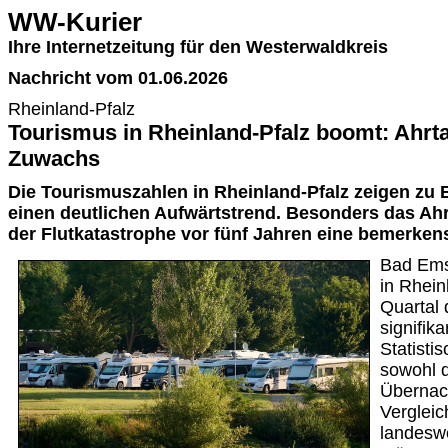
WW-Kurier
Ihre Internetzeitung für den Westerwaldkreis
Nachricht vom 01.06.2026
Rheinland-Pfalz
Tourismus in Rheinland-Pfalz boomt: Ahrt
Zuwachs
Die Tourismuszahlen in Rheinland-Pfalz zeigen zu 
einen deutlichen Aufwärtstrend. Besonders das Ahr
der Flutkatastrophe vor fünf Jahren eine bemerken
Bad Ems.
in Rhein
Quartal
signifik
Statist
sowohl d
Übernac
Vergleic
landeswe