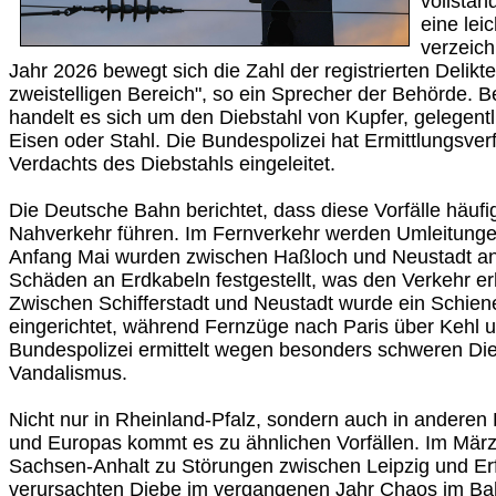
vollständ
eine le
verzeich
Jahr 2026 bewegt sich die Zahl der registrierten Delikte
zweistelligen Bereich", so ein Sprecher der Behörde. B
handelt es sich um den Diebstahl von Kupfer, gelegent
Eisen oder Stahl. Die Bundespolizei hat Ermittlungsve
Verdachts des Diebstahls eingeleitet.
Die Deutsche Bahn berichtet, dass diese Vorfälle häuf
Nahverkehr führen. Im Fernverkehr werden Umleitunge
Anfang Mai wurden zwischen Haßloch und Neustadt an
Schäden an Erdkabeln festgestellt, was den Verkehr erh
Zwischen Schifferstadt und Neustadt wurde ein Schien
eingerichtet, während Fernzüge nach Paris über Kehl u
Bundespolizei ermittelt wegen besonders schweren Di
Vandalismus.
Nicht nur in Rheinland-Pfalz, sondern auch in andere
und Europas kommt es zu ähnlichen Vorfällen. Im März 
Sachsen-Anhalt zu Störungen zwischen Leipzig und Erf
verursachten Diebe im vergangenen Jahr Chaos im Ba