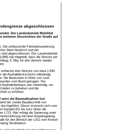
Landesgrenze abgeschlossen
endet. Der Landesbetrieb Mobilität
en weiteren Abschnitten der Straße auf
ch. Die umfassende Fahrbahnsanierung
hen Stein-Neukirch und der
 sind abgeschlossen. Der Landesbetrieb
 (LBM) hat mitgeteilt, dass die Strecke am
ittag, 6. Mai, für den Verkehr wieder
ird.
 umfasste eine Strecke von etwa 1.840
r die Asphaltdeckschicht vollständig
e. Die Baukosten in Höhe von rund
 wurden vom Bund getragen. Der
s Asphaltoberbaus war notwendig, um
chäden zu beheben und die
rheit zu erhöhen.
 setzt die Baumaßnahme fort
wird der zweite Bauabschnitt von
urchgeführt. Dieser erstreckt sich vom
m Kanal)/L911 bis kurz hinter die
r L723. Hier erfolgt die Sanierung unter
Verkehrsführung mit einer Ampelregelung.
falls für den Bereich der L911 vom Kreisel
ndung Struthwiese.