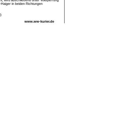
nt, wird abschließend unter Vollsperrung
Haiger in beiden Richtungen
d)
www.ww-kurier.de