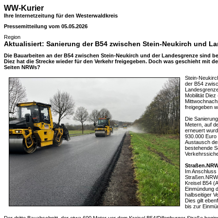
WW-Kurier
Ihre Internetzeitung für den Westerwaldkreis
Pressemitteilung vom 05.05.2026
Region
Aktualisiert: Sanierung der B54 zwischen Stein-Neukirch und 
Die Bauarbeiten an der B54 zwischen Stein-Neukirch und der Landesgrenze sind be
Diez hat die Strecke wieder für den Verkehr freigegeben. Doch was geschieht mit d
Seiten NRWs?
Stein-Neukir
der B54 zwisc
Landesgrenze
Mobilität Diez
Mittwochnachm
freigegeben w
Die Sanierung
Metern, auf de
erneuert wurd
930.000 Euro
Austausch de
bestehende S
Verkehrssiche
Straßen.NRW
Im Anschluss 
Straßen.NRW d
Kreisel B54 (A
Einmündung de
halbseitiger 
Dies gilt eben
bis zur Einmü