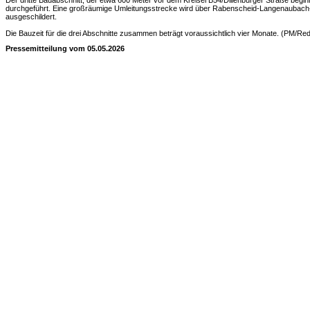
Der dritte Bauabschnitt, der etwa 600 Meter vor dem Kreisel B54/Dillenburger Straße begin
durchgeführt. Eine großräumige Umleitungsstrecke wird über Rabenscheid-Langenaubach-
ausgeschildert.
Die Bauzeit für die drei Abschnitte zusammen beträgt voraussichtlich vier Monate. (PM/Re
Pressemitteilung vom 05.05.2026