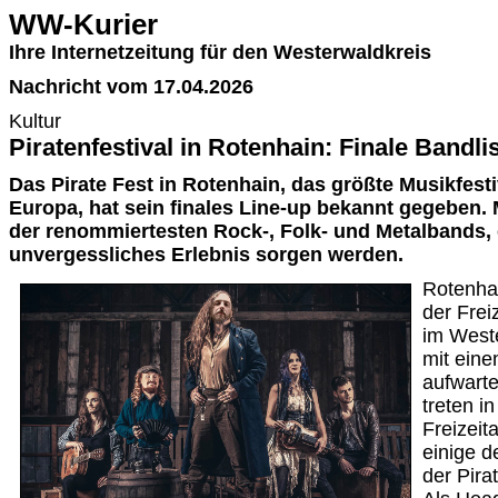
WW-Kurier
Ihre Internetzeitung für den Westerwaldkreis
Nachricht vom 17.04.2026
Kultur
Piratenfestival in Rotenhain: Finale Bandlis
Das Pirate Fest in Rotenhain, das größte Musikfesti
Europa, hat sein finales Line-up bekannt gegeben. M
der renommiertesten Rock-, Folk- und Metalbands, d
unvergessliches Erlebnis sorgen werden.
Rotenhai
der Frei
im Weste
mit ein
aufwart
treten i
Freizeit
einige 
der Pir