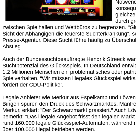
Notwendi
konsequ
gleichze
durch g
zwischen Spielhallen und Wettbüros zu begrenzen. "Glü
Sicht der Abhängigen die teuerste Suchterkrankung", s
Presse-Agentur. Diese Sucht führe häufig zu Überschu
Abstieg.
Auch der Bundessuchtbeauftragte Hendrik Streeck wa
Suchtpotenzial des Glücksspiels. In Deutschland entw
1,2 Millionen Menschen ein problematisches oder path
Spielverhalten. "Wir müssen illegales Glücksspiel wir
fordert der CDU-Politiker.
Legale Anbieter wie Merkur aus Espelkamp und Löwen
Bingen spüren den Druck des Schwarzmarktes. Manfred
Merkur, erklärt: "Der Schwarzmarkt grassiert." Auch L
bemerkt: "Das illegale Angebot frisst den legalen Markt
rund 160.000 legale Glücksspiel-Automaten, während 
über 100.000 illegal betrieben werden.