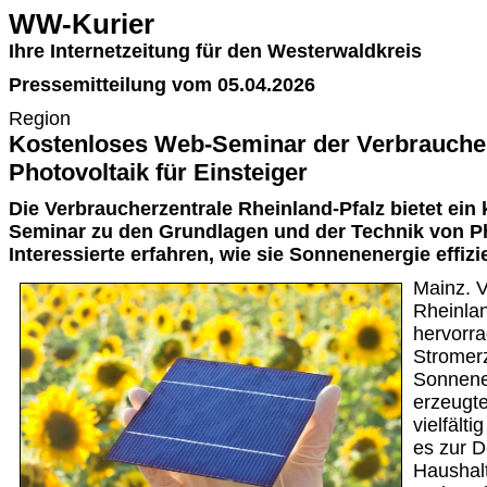
WW-Kurier
Ihre Internetzeitung für den Westerwaldkreis
Pressemitteilung vom 05.04.2026
Region
Kostenloses Web-Seminar der Verbraucher
Photovoltaik für Einsteiger
Die Verbraucherzentrale Rheinland-Pfalz bietet ein
Seminar zu den Grundlagen und der Technik von Ph
Interessierte erfahren, wie sie Sonnenenergie effiz
Mainz. V
Rheinlan
hervorr
Stromer
Sonnene
erzeugt
vielfälti
es zur 
Haushal