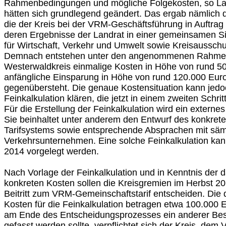
Rahmenbedingungen und mögliche Folgekosten, so Lan
hätten sich grundlegend geändert. Das ergab nämlich d
die der Kreis bei der VRM-Geschäftsführung in Auftra
deren Ergebnisse der Landrat in einer gemeinsamen S
für Wirtschaft, Verkehr und Umwelt sowie Kreisausschu
Demnach entstehen unter den angenommenen Rahmen
Westerwaldkreis einmalige Kosten in Höhe von rund 5
anfängliche Einsparung in Höhe von rund 120.000 Euro
gegenübersteht. Die genaue Kostensituation kann jedo
Feinkalkulation klären, die jetzt in einem zweiten Schritt
Für die Erstellung der Feinkalkulation wird ein externe
Sie beinhaltet unter anderem den Entwurf des konkre
Tarifsystems sowie entsprechende Absprachen mit sämt
Verkehrsunternehmen. Eine solche Feinkalkulation ka
2014 vorgelegt werden.
Nach Vorlage der Feinkalkulation und in Kenntnis der 
konkreten Kosten sollen die Kreisgremien im Herbst 20
Beitritt zum VRM-Gemeinschaftstarif entscheiden. Di
Kosten für die Feinkalkulation betragen etwa 100.000 E
am Ende des Entscheidungsprozesses ein anderer Besch
gefasst werden sollte, verpflichtet sich der Kreis, de