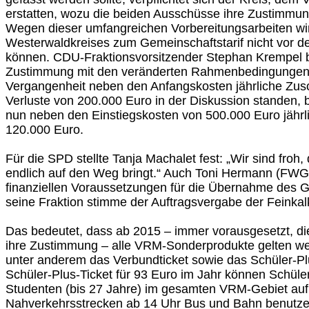
erstatten, wozu die beiden Ausschüsse ihre Zustimmung
Wegen dieser umfangreichen Vorbereitungsarbeiten wird
Westerwaldkreises zum Gemeinschaftstarif nicht vor d
können. CDU-Fraktionsvorsitzender Stephan Krempel 
Zustimmung mit den veränderten Rahmenbedingungen.
Vergangenheit neben den Anfangskosten jährliche Zu
Verluste von 200.000 Euro in der Diskussion standen,
nun neben den Einstiegskosten von 500.000 Euro jähr
120.000 Euro.
Für die SPD stellte Tanja Machalet fest: „Wir sind froh,
endlich auf den Weg bringt.“ Auch Toni Hermann (FWG
finanziellen Voraussetzungen für die Übernahme des G
seine Fraktion stimme der Auftragsvergabe der Feinkalk
Das bedeutet, dass ab 2015 – immer vorausgesetzt, die
ihre Zustimmung – alle VRM-Sonderprodukte gelten w
unter anderem das Verbundticket sowie das Schüler-Pl
Schüler-Plus-Ticket für 93 Euro im Jahr können Schüle
Studenten (bis 27 Jahre) im gesamten VRM-Gebiet auf 
Nahverkehrsstrecken ab 14 Uhr Bus und Bahn benutzen