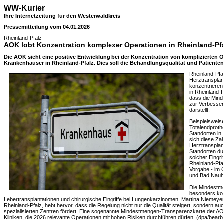
WW-Kurier
Ihre Internetzeitung für den Westerwaldkreis
Pressemitteilung vom 04.01.2026
Rheinland-Pfalz
AOK lobt Konzentration komplexer Operationen in Rheinland-Pf
Die AOK sieht eine positive Entwicklung bei der Konzentration von komplizierten Op
Krankenhäuser in Rheinland-Pfalz. Dies soll die Behandlungsqualität und Patienten
Rheinland-Pf
Herztransplan
konzentrieren
in Rheinland-
dass die Mind
zur Verbesse
darstellt.
Beispielsweis
Totalendproth
Standorten in
sich diese Zah
Herztransplan
Standorten du
solcher Eingri
Rheinland-Pfa
Vorgabe - im 
und Bad Nauh
Die Mindestme
besonders ko
Lebertransplantationen und chirurgische Eingriffe bei Lungenkarzinomen. Martina Niemey
Rheinland-Pfalz, hebt hervor, dass die Regelung nicht nur die Qualität steigert, sondern 
spezialisierten Zentren fördert. Eine sogenannte Mindestmengen-Transparenzkarte der AOK 
Kliniken, die 2026 relevante Operationen mit hohen Risiken durchführen dürfen. (dpa/bearb