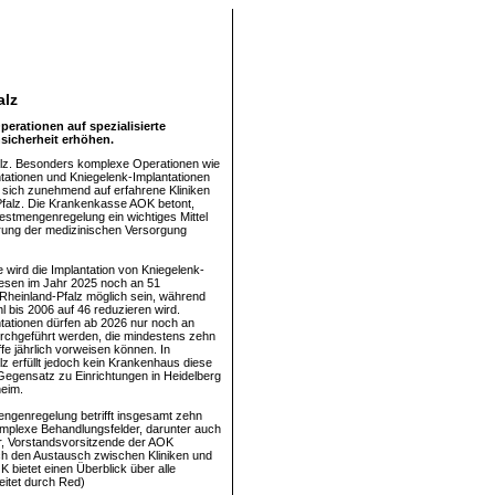
alz
erationen auf spezialisierte
sicherheit erhöhen.
alz. Besonders komplexe Operationen wie
tationen und Kniegelenk-Implantationen
 sich zunehmend auf erfahrene Kliniken
Pfalz. Die Krankenkasse AOK betont,
estmengenregelung ein wichtiges Mittel
rung der medizinischen Versorgung
e wird die Implantation von Kniegelenk-
esen im Jahr 2025 noch an 51
 Rheinland-Pfalz möglich sein, während
l bis 2006 auf 46 reduzieren wird.
tationen dürfen ab 2026 nur noch an
rchgeführt werden, die mindestens zehn
ffe jährlich vorweisen können. In
lz erfüllt jedoch kein Krankenhaus diese
Gegensatz zu Einrichtungen in Heidelberg
eim.
ngenregelung betrifft insgesamt zehn
mplexe Behandlungsfelder, darunter auch
er, Vorstandsvorsitzende der AOK
auch den Austausch zwischen Kliniken und
bietet einen Überblick über alle
eitet durch Red)