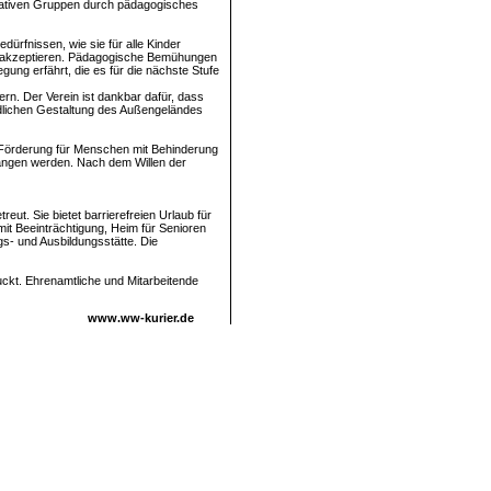
grativen Gruppen durch pädagogisches
dürfnissen, wie sie für alle Kinder
 zu akzeptieren. Pädagogische Bemühungen
gung erfährt, die es für die nächste Stufe
rn. Der Verein ist dankbar dafür, dass
ndlichen Gestaltung des Außengeländes
 Förderung für Menschen mit Behinderung
egangen werden. Nach dem Willen der
ut. Sie bietet barrierefreien Urlaub für
mit Beeinträchtigung, Heim für Senioren
gs- und Ausbildungsstätte. Die
ckt. Ehrenamtliche und Mitarbeitende
www.ww-kurier.de