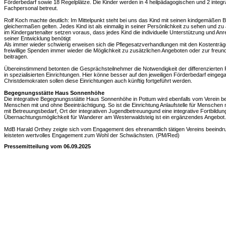
Förderbedarf sowie 18 Regelplätze. Die Kinder werden in 4 heilpädagogischen und 2 inte
Fachpersonal betreut.
Rolf Koch machte deutlich: Im Mittelpunkt steht bei uns das Kind mit seinen kindgemäßen Be
gleichermaßen gelten. Jedes Kind ist als einmalig in seiner Persönlichkeit zu sehen und
im Kindergartenalter setzen voraus, dass jedes Kind die individuelle Unterstützung und Anre
seiner Entwicklung benötigt
Als immer wieder schwierig erweisen sich die Pflegesatzverhandlungen mit den Kostenträge
freiwillige Spenden immer wieder die Möglichkeit zu zusätzlichen Angeboten oder zur freu
beitragen.
Übereinstimmend betonten die Gesprächsteilnehmer die Notwendigkeit der differenzierten
in spezialisierten Einrichtungen. Hier könne besser auf den jeweiligen Förderbedarf eing
Christdemokraten sollen diese Einrichtungen auch künftig fortgeführt werden.
Begegnungsstätte Haus Sonnenhöhe
Die integrative Begegnungsstätte Haus Sonnenhöhe in Pottum wird ebenfalls vom Verein betre
Menschen mit und ohne Beeinträchtigung. So ist die Einrichtung Anlaufstelle für Menschen 
mit Betreuungsbedarf, Ort der integrativen Jugendbetreuungund eine integrative Fortbildun
Übernachtungsmöglichkeit für Wanderer am Westerwaldsteig ist ein ergänzendes Angebot.
MdB Harald Orthey zeigte sich vom Engagement des ehrenamtlich tätigen Vereins beeindru
leisteten wertvolles Engagement zum Wohl der Schwächsten. (PM/Red)
Pressemitteilung vom 06.09.2025