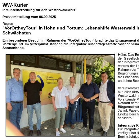
WW-Kurier
Ihre Internetzeitung für den Westerwaldkreis
Pressemitteilung vom 06.09.2025
Region
"VorOrtheyTour" in Höhn und Pottum: Lebenshilfe Westerwald im
Schwächsten
Ein besonderer Besuch im Rahmen der "VorOrtheyTour" brachte das Engagement de
Vordergrund. Im Mittelpunkt standen die integrative Kindertagesstätte Sonnenblu
Sonnenhöhe.
Höhn. Das En
der Gesellsch
der Integrati
Vereins der L
Rahmen der "V
Begegnungsst
die Lebenshilf
und ohne Beei
Vereinsvorsitz
aktuellen Akti
Westerwald. I
Vorsitzende M
Notdurft dem 
Bürgermeiste
Janick Pape di
Erfolge beric
schildern.
Integrative 
Die integrati
verfügt über 4
Beeinträchti