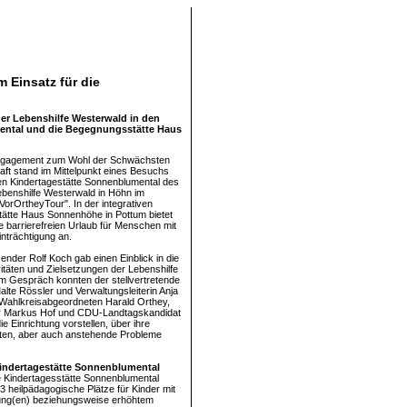
 Einsatz für die
r Lebenshilfe Westerwald in den
mental und die Begegnungsstätte Haus
gagement zum Wohl der Schwächsten
aft stand im Mittelpunkt eines Besuchs
ven Kindertagestätte Sonnenblumental des
ebenshilfe Westerwald in Höhn im
orOrtheyTour". In der integrativen
ätte Haus Sonnenhöhe in Pottum bietet
e barrierefreien Urlaub für Menschen mit
nträchtigung an.
ender Rolf Koch gab einen Einblick in die
vitäten und Zielsetzungen der Lebenshilfe
m Gespräch konnten der stellvertretende
alte Rössler und Verwaltungsleiterin Anja
Wahlkreisabgeordneten Harald Orthey,
r Markus Hof und CDU-Landtagskandidat
e Einrichtung vorstellen, über ihre
hten, aber auch anstehende Probleme
Kindertagestätte Sonnenblumental
ve Kindertagesstätte Sonnenblumental
3 heilpädagogische Plätze für Kinder mit
gung(en) beziehungsweise erhöhtem