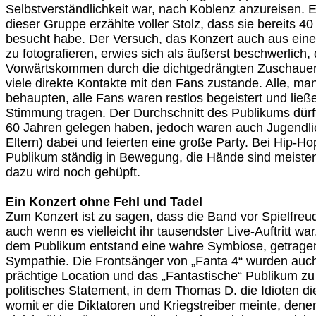
Selbstverständlichkeit war, nach Koblenz anzureisen. E
dieser Gruppe erzählte voller Stolz, dass sie bereits 4
besucht habe. Der Versuch, das Konzert auch aus ein
zu fotografieren, erwies sich als äußerst beschwerlich
Vorwärtskommen durch die dichtgedrängten Zuschau
viele direkte Kontakte mit den Fans zustande. Alle, man
behaupten, alle Fans waren restlos begeistert und ließ
Stimmung tragen. Der Durchschnitt des Publikums dür
60 Jahren gelegen haben, jedoch waren auch Jugendli
Eltern) dabei und feierten eine große Party. Bei Hip-Ho
Publikum ständig in Bewegung, die Hände sind meisten
dazu wird noch gehüpft.
Ein Konzert ohne Fehl und Tadel
Zum Konzert ist zu sagen, dass die Band vor Spielfreud
auch wenn es vielleicht ihr tausendster Live-Auftritt w
dem Publikum entstand eine wahre Symbiose, getragen
Sympathie. Die Frontsänger von „Fanta 4“ wurden auch
prächtige Location und das „Fantastische“ Publikum zu
politisches Statement, in dem Thomas D. die Idioten di
womit er die Diktatoren und Kriegstreiber meinte, dene