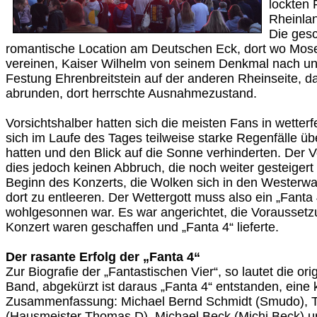
lockten
Rheinlan
Die gesc
romantische Location am Deutschen Eck, dort wo Mose
vereinen, Kaiser Wilhelm von seinem Denkmal nach un
Festung Ehrenbreitstein auf der anderen Rheinseite, 
abrunden, dort herrschte Ausnahmezustand.
Vorsichtshalber hatten sich die meisten Fans in wetterf
sich im Laufe des Tages teilweise starke Regenfälle ü
hatten und den Blick auf die Sonne verhinderten. Der V
dies jedoch keinen Abbruch, die noch weiter gesteigert 
Beginn des Konzerts, die Wolken sich in den Westerwa
dort zu entleeren. Der Wettergott muss also ein „Fanta 
wohlgesonnen war. Es war angerichtet, die Voraussetzu
Konzert waren geschaffen und „Fanta 4“ lieferte.
Der rasante Erfolg der „Fanta 4“
Zur Biografie der „Fantastischen Vier“, so lautet die or
Band, abgekürzt ist daraus „Fanta 4“ entstanden, eine 
Zusammenfassung: Michael Bernd Schmidt (Smudo), 
(Hausmeister Thomas D), Michael Beck (Michi Beck) 