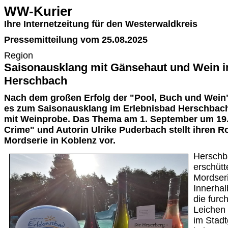
WW-Kurier
Ihre Internetzeitung für den Westerwaldkreis
Pressemitteilung vom 25.08.2025
Region
Saisonausklang mit Gänsehaut und Wein i
Herschbach
Nach dem großen Erfolg der "Pool, Buch und Wein"
es zum Saisonausklang im Erlebnisbad Herschbach
mit Weinprobe. Das Thema am 1. September um 19.3
Crime" und Autorin Ulrike Puderbach stellt ihren 
Mordserie in Koblenz vor.
Herschb
erschütt
Mordseri
Innerhal
die furc
Leichen
im Stadt