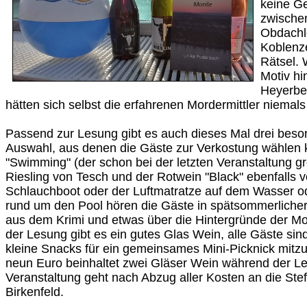
keine G
zwischen
Obdachl
Koblenze
Rätsel. 
Motiv hi
Heyerber
hätten sich selbst die erfahrenen Mordermittler niemals
Passend zur Lesung gibt es auch dieses Mal drei bes
Auswahl, aus denen die Gäste zur Verkostung wählen 
"Swimming" (der schon bei der letzten Veranstaltung g
Riesling von Tesch und der Rotwein "Black" ebenfalls 
Schlauchboot oder der Luftmatratze auf dem Wasser o
rund um den Pool hören die Gäste in spätsommerlich
aus dem Krimi und etwas über die Hintergründe der Mo
der Lesung gibt es ein gutes Glas Wein, alle Gäste sind
kleine Snacks für ein gemeinsames Mini-Picknick mitzub
neun Euro beinhaltet zwei Gläser Wein während der Le
Veranstaltung geht nach Abzug aller Kosten an die Stef
Birkenfeld.