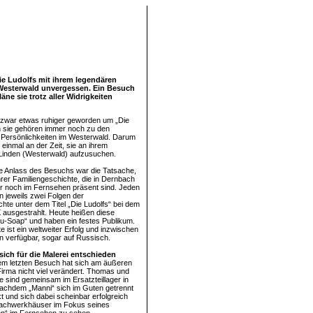
ie Ludolfs mit ihrem legendären
 Westerwald unvergessen. Ein Besuch
e sie trotz aller Widrigkeiten
t zwar etwas ruhiger geworden um „Die
h sie gehören immer noch zu den
 Persönlichkeiten im Westerwald. Darum
einmal an der Zeit, sie an ihrem
 Linden (Westerwald) aufzusuchen.
he Anlass des Besuchs war die Tatsache,
hrer Familiengeschichte, die in Dernbach
r noch im Fernsehen präsent sind. Jeden
n jeweils zwei Folgen der
chte unter dem Titel „Die Ludolfs“ bei dem
ausgestrahlt. Heute heißen diese
-Soap“ und haben ein festes Publikum.
 ist ein weltweiter Erfolg und inzwischen
n verfügbar, sogar auf Russisch.
sich für die Malerei entschieden
m letzten Besuch hat sich am äußeren
rma nicht viel verändert. Thomas und
e sind gemeinsam im Ersatzteillager in
 nachdem „Manni“ sich im Guten getrennt
t und sich dabei scheinbar erfolgreich
 Fachwerkhäuser im Fokus seines