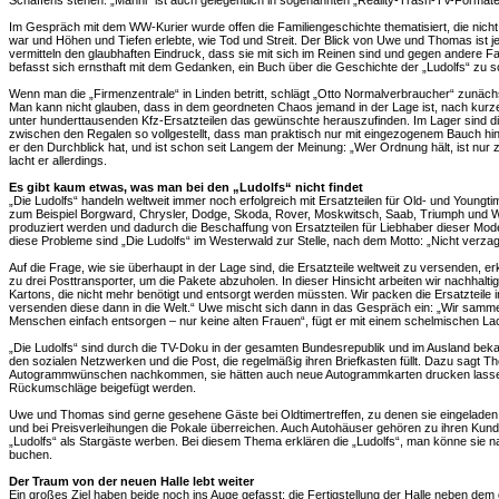
Schaffens stehen. „Manni“ ist auch gelegentlich in sogenannten „Reality-Trash-TV-Forma
Im Gespräch mit dem WW-Kurier wurde offen die Familiengeschichte thematisiert, die nich
war und Höhen und Tiefen erlebte, wie Tod und Streit. Der Blick von Uwe und Thomas ist jed
vermitteln den glaubhaften Eindruck, dass sie mit sich im Reinen sind und gegen andere Fa
befasst sich ernsthaft mit dem Gedanken, ein Buch über die Geschichte der „Ludolfs“ zu s
Wenn man die „Firmenzentrale“ in Linden betritt, schlägt „Otto Normalverbraucher“ zunä
Man kann nicht glauben, dass in dem geordneten Chaos jemand in der Lage ist, nach kur
unter hunderttausenden Kfz-Ersatzteilen das gewünschte herauszufinden. Im Lager sind 
zwischen den Regalen so vollgestellt, dass man praktisch nur mit eingezogenem Bauch h
er den Durchblick hat, und ist schon seit Langem der Meinung: „Wer Ordnung hält, ist nur
lacht er allerdings.
Es gibt kaum etwas, was man bei den „Ludolfs“ nicht findet
„Die Ludolfs“ handeln weltweit immer noch erfolgreich mit Ersatzteilen für Old- und Youngti
zum Beispiel Borgward, Chrysler, Dodge, Skoda, Rover, Moskwitsch, Saab, Triumph und War
produziert werden und dadurch die Beschaffung von Ersatzteilen für Liebhaber dieser Mode
diese Probleme sind „Die Ludolfs“ im Westerwald zur Stelle, nach dem Motto: „Nicht verzage
Auf die Frage, wie sie überhaupt in der Lage sind, die Ersatzteile weltweit zu versenden,
zu drei Posttransporter, um die Pakete abzuholen. In dieser Hinsicht arbeiten wir nachhalt
Kartons, die nicht mehr benötigt und entsorgt werden müssten. Wir packen die Ersatzteile i
versenden diese dann in die Welt.“ Uwe mischt sich dann in das Gespräch ein: „Wir sammeln
Menschen einfach entsorgen – nur keine alten Frauen“, fügt er mit einem schelmischen La
„Die Ludolfs“ sind durch die TV-Doku in der gesamten Bundesrepublik und im Ausland bekan
den sozialen Netzwerken und die Post, die regelmäßig ihren Briefkasten füllt. Dazu sagt 
Autogrammwünschen nachkommen, sie hätten auch neue Autogrammkarten drucken lassen,
Rückumschläge beigefügt werden.
Uwe und Thomas sind gerne gesehene Gäste bei Oldtimertreffen, zu denen sie eingelade
und bei Preisverleihungen die Pokale überreichen. Auch Autohäuser gehören zu ihren Kun
„Ludolfs“ als Stargäste werben. Bei diesem Thema erklären die „Ludolfs“, man könne sie n
buchen.
Der Traum von der neuen Halle lebt weiter
Ein großes Ziel haben beide noch ins Auge gefasst: die Fertigstellung der Halle neben dem d