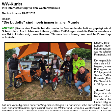
WW-Kurier
Ihre Internetzeitung für den Westerwaldkreis
Nachricht vom 25.07.2025
Region
"Die Ludolfs" sind noch immer in aller Munde
ANZEIGE
| Kaum eine Familie hat die deutsche Fernsehlandschaft so geprägt wie d
Schrottplatz. Auch Jahre nach ihren größten TV-Erfolgen sind die Brüder aus dem
vor Ort in Linden zeigt, was Uwe und Thomas heute bewegt und welche Zukunftsplän
schmieden.
Linden. Es is
Ludolfs“, doc
bekanntesten
war es wieder 
Firmensitz in
Der eigentlic
dass sie mit i
begann, imme
Freitag werde
Erfolgsgeschi
Sender DMAX 
Formate „Doku
Die Geschichte
in 58 Sprache
„Manni“ hat 
Gegenüber de
Rahmen der Fi
sein Vater Uw
Linden tätig,
hat, um vorläufig einen anderen Weg einzuschlagen. Er hat seine Liebe zur Malerei entdeck
auf Landschaftsmalerei spezialisiert, wobei die Wälder und Seen des Westerwalds sowie