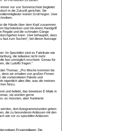
ten“ im Fernsehen zu sehen.
t immer nur von Sonnenschein begleitet
och in die Zukunft gerichtet. Sie
milienmitglieder keinen Groll hegen. Uwe
chreiben.
chst die Hände über dem Kopf zusammen.
zem Nachdenken und mit einem Handgriff
die Regale und die schmalen Gänge
indurchgehen kann. Uwe behauptet, dass
 zu faul zum Suchen“, bei dieser Aussage
mer. Im Speziellen sind es Fabrikate wie
tburg, die teilweise nicht mehr
lle fast unmöglich erscheint. Genau für
n, die Ludolfs fragen.“
 erklärt Thomas: „Pro Woche kommen bis
ig, denn wir erhalten von großen Firmen
n die vorbereiteten Pakete und
 eigentlich alles Alte, was die meisten
chen hinzu.
nt und beliebt, das beweisen E-Mails in
Thomas, sie würden gerne
 es müssten, aber frankierte
n werden, dort Autogrammstunden geben
den, die zu besonderen Anlässen mit den
ach wie vor zu speziellen Anlässen
erzeitigen Ersatzteillager. Die