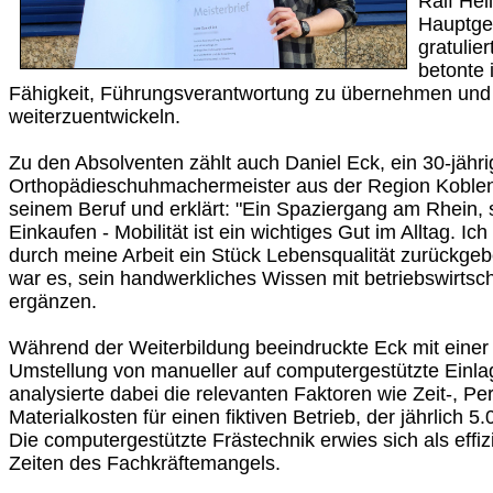
Ralf Hell
Hauptge
gratulie
betonte 
Fähigkeit, Führungsverantwortung zu übernehmen und i
weiterzuentwickeln.
Zu den Absolventen zählt auch Daniel Eck, ein 30-jähri
Orthopädieschuhmachermeister aus der Region Koblenz
seinem Beruf und erklärt: "Ein Spaziergang am Rhein, 
Einkaufen - Mobilität ist ein wichtiges Gut im Alltag. I
durch meine Arbeit ein Stück Lebensqualität zurückgeb
war es, sein handwerkliches Wissen mit betriebswirtsc
ergänzen.
Während der Weiterbildung beeindruckte Eck mit einer 
Umstellung von manueller auf computergestützte Einlag
analysierte dabei die relevanten Faktoren wie Zeit-, Pe
Materialkosten für einen fiktiven Betrieb, der jährlich 5
Die computergestützte Frästechnik erwies sich als effiz
Zeiten des Fachkräftemangels.