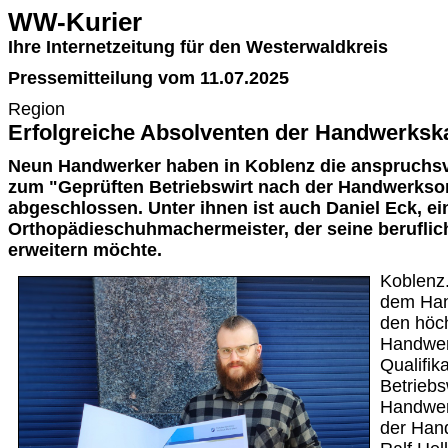
WW-Kurier
Ihre Internetzeitung für den Westerwaldkreis
Pressemitteilung vom 11.07.2025
Region
Erfolgreiche Absolventen der Handwerks
Neun Handwerker haben in Koblenz die anspruchsv
zum "Geprüften Betriebswirt nach der Handwerkso
abgeschlossen. Unter ihnen ist auch Daniel Eck, ei
Orthopädieschuhmachermeister, der seine beruflic
erweitern möchte.
Koblenz
dem Han
den höc
Handwerk
Qualifik
Betriebs
Handwer
der Han