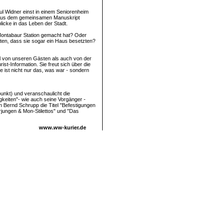
l Widner einst in einem Seniorenheim
. Aus dem gemeinsamen Manuskript
icke in das Leben der Stadt.
ontabaur Station gemacht hat? Oder
ten, dass sie sogar ein Haus besetzten?
l von unseren Gästen als auch von der
st-Information. Sie freut sich über die
e ist nicht nur das, was war - sondern
unkt) und veranschaulicht die
keiten"- wie auch seine Vorgänger -
n Bernd Schrupp die Titel "Befestigungen
rjungen & Mon-Stilettos" und "Das
www.ww-kurier.de