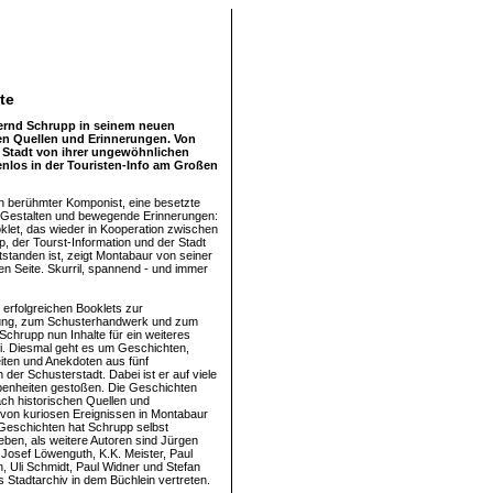
te
Bernd Schrupp in seinem neuen
en Quellen und Erinnerungen. Von
 Stadt von ihrer ungewöhnlichen
nlos in der Touristen-Info am Großen
n berühmter Komponist, eine besetzte
e Gestalten und bewegende Erinnerungen:
let, das wieder in Kooperation zwischen
, der Tourst-Information und der Stadt
standen ist, zeigt Montabaur von seiner
n Seite. Skurril, spannend - und immer
 erfolgreichen Booklets zur
gung, zum Schusterhandwerk und zum
Schrupp nun Inhalte für ein weiteres
i. Diesmal geht es um Geschichten,
ten und Anekdoten aus fünf
der Schusterstadt. Dabei ist er auf viele
benheiten gestoßen. Die Geschichten
ach historischen Quellen und
von kuriosen Ereignissen in Montabaur
e Geschichten hat Schrupp selbst
eben, als weitere Autoren sind Jürgen
 Josef Löwenguth, K.K. Meister, Paul
, Uli Schmidt, Paul Widner und Stefan
s Stadtarchiv in dem Büchlein vertreten.