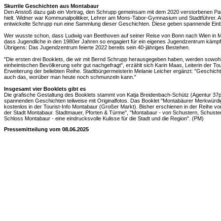
Skurrile Geschichten aus Montabaur
Den Anstoß dazu gab ein Vortrag, den Schrupp gemeinsam mit dem 2020 verstorbenen Pau
hielt. Widner war Kommunalpolitiker, Lehrer am Mons-Tabor-Gymnasium und Stadtführer
entwickelte Schrupp nun eine Sammlung dieser Geschichten. Diese geben spannende Einbl
Wer wusste schon, dass Ludwig van Beethoven auf seiner Reise von Bonn nach Wien in M
dass Jugendliche in den 1980er Jahren so engagiert für ein eigenes Jugendzentrum kämpf
Übrigens: Das Jugendzentrum feierte 2022 bereits sein 40-jähriges Bestehen.
"Die ersten drei Booklets, die wir mit Bernd Schrupp herausgegeben haben, werden sowoh
einheimischen Bevölkerung sehr gut nachgefragt", erzählt sich Karin Maas, Leiterin der Touri
Erweiterung der beliebten Reihe. Stadtbürgermeisterin Melanie Leicher ergänzt: "Geschicht
auch das, worüber man heute noch schmunzeln kann."
Insgesamt vier Booklets gibt es
Die grafische Gestaltung des Booklets stammt von Katja Breidenbach-Schütz (Agentur 37p
spannenden Geschichten teilweise mit Originalfotos. Das Booklet "Montabäurer Merkwürdig
kostenlos in der Tourist-Info Montabaur (Großer Markt). Bisher erschienen in der Reihe vo
der Stadt Montabaur. Stadtmauer, Pforten & Türme", "Montabaur - von Schustern, Schuste
Schloss Montabaur - eine eindrucksvolle Kulisse für die Stadt und die Region". (PM)
Pressemitteilung vom 08.06.2025