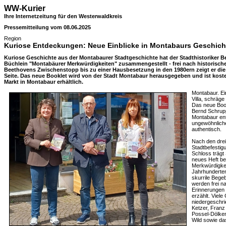
WW-Kurier
Ihre Internetzeitung für den Westerwaldkreis
Pressemitteilung vom 08.06.2025
Region
Kuriose Entdeckungen: Neue Einblicke in Montabaurs Geschich
Kuriose Geschichte aus der Montabaurer Stadtgeschichte hat der Stadthistoriker 
Büchlein "Montabäurer Merkwürdigkeiten" zusammengestellt - frei nach historisch
Beethovens Zwischenstopp bis zu einer Hausbesetzung in den 1980ern zeigt er die
Seite. Das neue Booklet wird von der Stadt Montabaur herausgegeben und ist koste
Markt in Montabaur erhältlich.
Montabaur. Ei
Villa, schräg
Das neue Book
Bernd Schrupp
Montabaur ent
ungewöhnliche
authentisch.
Nach den drei
Stadtbefesti
Schloss trägt 
neues Heft be
Merkwürdigkei
Jahrhunderten 
skurrile Bege
werden frei n
Erinnerungen 
erzählt. Viel
niedergeschri
Ketzer, Franz
Possel-Dölken
Wild sowie da