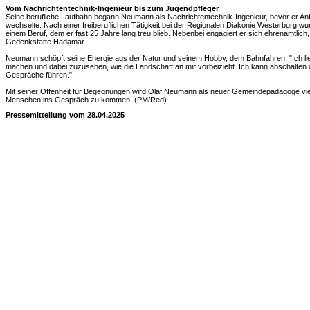
Vom Nachrichtentechnik-Ingenieur bis zum Jugendpfleger
Seine berufliche Laufbahn begann Neumann als Nachrichtentechnik-Ingenieur, bevor er An
wechselte. Nach einer freiberuflichen Tätigkeit bei der Regionalen Diakonie Westerburg wu
einem Beruf, dem er fast 25 Jahre lang treu blieb. Nebenbei engagiert er sich ehrenamtlich,
Gedenkstätte Hadamar.
Neumann schöpft seine Energie aus der Natur und seinem Hobby, dem Bahnfahren. "Ich lie
machen und dabei zuzusehen, wie die Landschaft an mir vorbeizieht. Ich kann abschalten 
Gespräche führen."
Mit seiner Offenheit für Begegnungen wird Olaf Neumann als neuer Gemeindepädagoge vie
Menschen ins Gespräch zu kommen. (PM/Red)
Pressemitteilung vom 28.04.2025