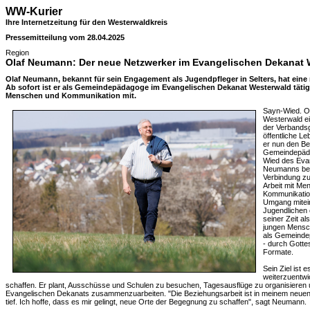
WW-Kurier
Ihre Internetzeitung für den Westerwaldkreis
Pressemitteilung vom 28.04.2025
Region
Olaf Neumann: Der neue Netzwerker im Evangelischen Dekanat 
Olaf Neumann, bekannt für sein Engagement als Jugendpfleger in Selters, hat ei
Ab sofort ist er als Gemeindepädagoge im Evangelischen Dekanat Westerwald tätig 
Menschen und Kommunikation mit.
Sayn-Wied. Ol
Westerwald ei
der Verbandsg
öffentliche L
er nun den Be
Gemeindepäd
Wied des Eva
Neumanns beru
Verbindung zur
Arbeit mit Men
Kommunikatio
Umgang mitein
Jugendlichen
seiner Zeit al
jungen Mensc
als Gemeinde
- durch Gotte
Formate.
Sein Ziel ist 
weiterzuentw
schaffen. Er plant, Ausschüsse und Schulen zu besuchen, Tagesausflüge zu organisieren 
Evangelischen Dekanats zusammenzuarbeiten. "Die Beziehungsarbeit ist in meinem neue
tief. Ich hoffe, dass es mir gelingt, neue Orte der Begegnung zu schaffen", sagt Neumann.