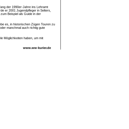
fang der 1990er-Jahre ins Lehramt
rde er 2001 Jugendpfleger in Selters,
 zum Beispiel als Guide in der
be es, in historischen Zügen Touren zu
oder manchmal auch richtig gute
le Möglichkeiten haben, um mit
www.ww-kurier.de