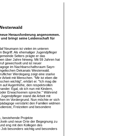
Westerwald
ne neue Herausforderung angenommen.
und bringt seine Leidenschaft für
af Neumann ist vielen im unteren
n Begriff. Als ehemaliger Jugendpfleger
emeinde Selters prägte er das
eben über Jahre hinweg. Mit 59 Jahren hat
ruf gewechselt und ist neuer
agoge im Nachbarschaftsraum Sayn-
ngelischen Dekanats Westerwald.
flicher Werdegang zeigt eine starke
 Arbeit mit Menschen. "Mir ist eben die
schen wichtig", erklärt er. "Ich mag die
n auf Augenhöhe, den respektvollen
ander. Egal, ob ich nun mit Kindern,
 oder Erwachsenen spreche." Während
s Jugendpfleger stand die Arbeit mit
hen im Vordergrund. Nun möchte er sich
pädagoge verstärkt den Familien widmen
sdienste, Freizeiten und besondere
es, bestehende Projekte
ickeln und neue Orte der Begegnung zu
und eng mit den Kollegen des
n Job besonders wichtig und besonders