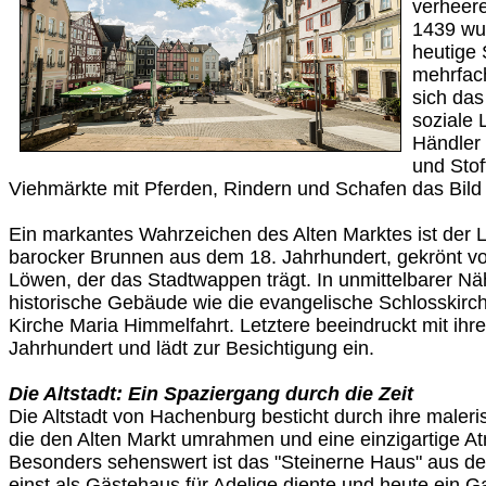
verheer
1439 wur
heutige 
mehrfach
sich das
soziale 
Händler 
und Stof
Viehmärkte mit Pferden, Rindern und Schafen das Bild
Ein markantes Wahrzeichen des Alten Marktes ist der
barocker Brunnen aus dem 18. Jahrhundert, gekrönt v
Löwen, der das Stadtwappen trägt. In unmittelbarer Nä
historische Gebäude wie die evangelische Schlosskirch
Kirche Maria Himmelfahrt. Letztere beeindruckt mit ihre
Jahrhundert und lädt zur Besichtigung ein.
Die Altstadt: Ein Spaziergang durch die Zeit
Die Altstadt von Hachenburg besticht durch ihre male
die den Alten Markt umrahmen und eine einzigartige A
Besonders sehenswert ist das "Steinerne Haus" aus de
einst als Gästehaus für Adelige diente und heute ein Ga