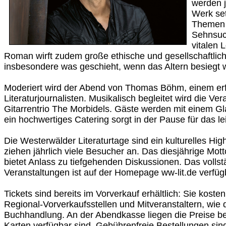
werden j
Werk set
Themen 
Sehnsuc
vitalen 
Roman wirft zudem große ethische und gesellschaftlic
insbesondere was geschieht, wenn das Altern besiegt w
Moderiert wird der Abend von Thomas Böhm, einem er
Literaturjournalisten. Musikalisch begleitet wird die Ve
Gitarrentrio The Morbidels. Gäste werden mit einem G
ein hochwertiges Catering sorgt in der Pause für das le
Die Westerwälder Literaturtage sind ein kulturelles Hig
ziehen jährlich viele Besucher an. Das diesjährige
bietet Anlass zu tiefgehenden Diskussionen. Das voll
Veranstaltungen ist auf der Homepage ww-lit.de verfüg
Tickets sind bereits im Vorverkauf erhältlich: Sie kosten
Regional-Vorverkaufsstellen und Mitveranstaltern, wie
Buchhandlung. An der Abendkasse liegen die Preise be
Karten verfügbar sind. Gebührenfreie Bestellungen sin