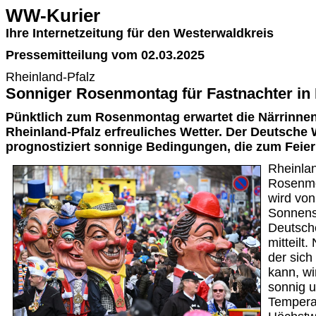
WW-Kurier
Ihre Internetzeitung für den Westerwaldkreis
Pressemitteilung vom 02.03.2025
Rheinland-Pfalz
Sonniger Rosenmontag für Fastnachter in 
Pünktlich zum Rosenmontag erwartet die Närrinnen
Rheinland-Pfalz erfreuliches Wetter. Der Deutsche
prognostiziert sonnige Bedingungen, die zum Feier
Rheinlan
Rosenmo
wird vo
Sonnensc
Deutsch
mitteilt
der sic
kann, wi
sonnig u
Temperat