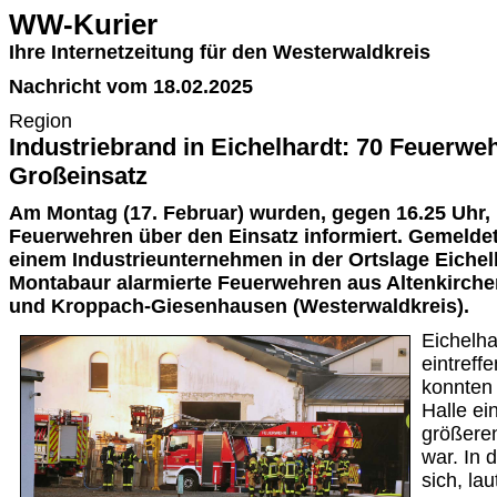
WW-Kurier
Ihre Internetzeitung für den Westerwaldkreis
Nachricht vom 18.02.2025
Region
Industriebrand in Eichelhardt: 70 Feuerwe
Großeinsatz
Am Montag (17. Februar) wurden, gegen 16.25 Uhr, 
Feuerwehren über den Einsatz informiert. Gemeldet
einem Industrieunternehmen in der Ortslage Eichelha
Montabaur alarmierte Feuerwehren aus Altenkirch
und Kroppach-Giesenhausen (Westerwaldkreis).
Eichelha
eintreff
konnten 
Halle ei
größere
war. In 
sich, la