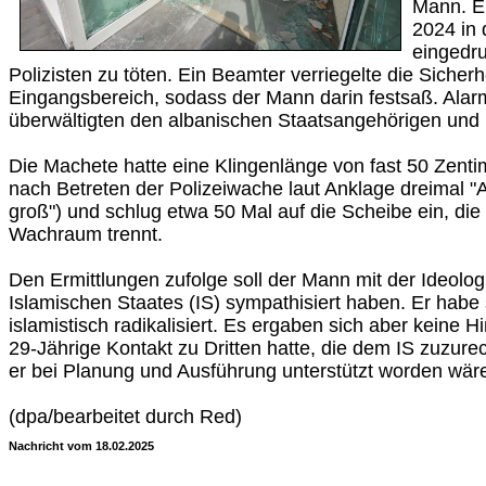
Mann. E
2024 in 
eingedru
Polizisten zu töten. Ein Beamter verriegelte die Sicher
Eingangsbereich, sodass der Mann darin festsaß. Alarm
überwältigten den albanischen Staatsangehörigen und 
Die Machete hatte eine Klingenlänge von fast 50 Zenti
nach Betreten der Polizeiwache laut Anklage dreimal "Al
groß") und schlug etwa 50 Mal auf die Scheibe ein, di
Wachraum trennt.
Den Ermittlungen zufolge soll der Mann mit der Ideolo
Islamischen Staates (IS) sympathisiert haben. Er habe 
islamistisch radikalisiert. Es ergaben sich aber keine 
29-Jährige Kontakt zu Dritten hatte, die dem IS zuzur
er bei Planung und Ausführung unterstützt worden wär
(dpa/bearbeitet durch Red)
Nachricht vom 18.02.2025