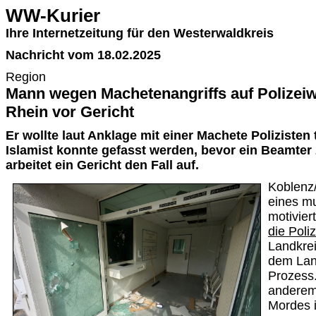
WW-Kurier
Ihre Internetzeitung für den Westerwaldkreis
Nachricht vom 18.02.2025
Region
Mann wegen Machetenangriffs auf Polizeiw
Rhein vor Gericht
Er wollte laut Anklage mit einer Machete Polizisten
Islamist konnte gefasst werden, bevor ein Beamte
arbeitet ein Gericht den Fall auf.
Koblenz
eines mu
motivier
die Poli
Landkre
dem Lan
Prozess.
anderem
Mordes i