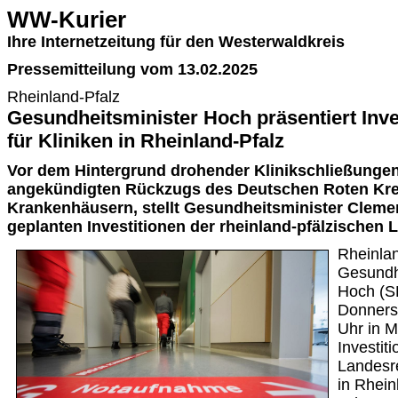
WW-Kurier
Ihre Internetzeitung für den Westerwaldkreis
Pressemitteilung vom 13.02.2025
Rheinland-Pfalz
Gesundheitsminister Hoch präsentiert Inv
für Kliniken in Rheinland-Pfalz
Vor dem Hintergrund drohender Klinikschließunge
angekündigten Rückzugs des Deutschen Roten Kr
Krankenhäusern, stellt Gesundheitsminister Cleme
geplanten Investitionen der rheinland-pfälzischen 
Rheinlan
Gesundh
Hoch (S
Donnerst
Uhr in M
Investit
Landesre
in Rhein