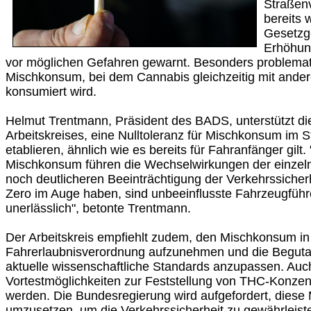
Straßen
bereits 
Gesetzg
Erhöhun
vor möglichen Gefahren gewarnt. Besonders problemat
Mischkonsum, bei dem Cannabis gleichzeitig mit ande
konsumiert wird.
Helmut Trentmann, Präsident des BADS, unterstützt d
Arbeitskreises, eine Nulltoleranz für Mischkonsum im 
etablieren, ähnlich wie es bereits für Fahranfänger gilt
Mischkonsum führen die Wechselwirkungen der einzel
noch deutlicheren Beeinträchtigung der Verkehrssicherh
Zero im Auge haben, sind unbeeinflusste Fahrzeugführ
unerlässlich", betonte Trentmann.
Der Arbeitskreis empfiehlt zudem, den Mischkonsum in
Fahrerlaubnisverordnung aufzunehmen und die Begutac
aktuelle wissenschaftliche Standards anzupassen. Auc
Vortestmöglichkeiten zur Feststellung von THC-Konzent
werden. Die Bundesregierung wird aufgefordert, dies
umzusetzen, um die Verkehrssicherheit zu gewährleist