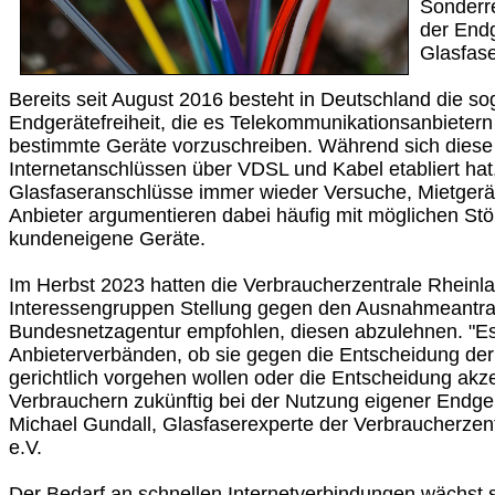
Sonderre
der Endg
Glasfas
Bereits seit August 2016 besteht in Deutschland die s
Endgerätefreiheit, die es Telekommunikationsanbietern
bestimmte Geräte vorzuschreiben. Während sich diese
Internetanschlüssen über VDSL und Kabel etabliert hat,
Glasfaseranschlüsse immer wieder Versuche, Mietgerä
Anbieter argumentieren dabei häufig mit möglichen St
kundeneigene Geräte.
Im Herbst 2023 hatten die Verbraucherzentrale Rheinl
Interessengruppen Stellung gegen den Ausnahmeantr
Bundesnetzagentur empfohlen, diesen abzulehnen. "Es
Anbieterverbänden, ob sie gegen die Entscheidung de
gerichtlich vorgehen wollen oder die Entscheidung akz
Verbrauchern zukünftig bei der Nutzung eigener Endger
Michael Gundall, Glasfaserexperte der Verbraucherzent
e.V.
Der Bedarf an schnellen Internetverbindungen wächst 