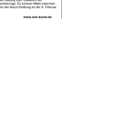
en Bildung oder Initiativen der
artsbezüge. Es können Mittel zwischen
nn der Ausschreibung ist der 6. Februar.
www.ww-kurier.de