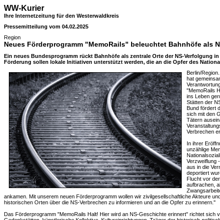
WW-Kurier
Ihre Internetzeitung für den Westerwaldkreis
Pressemitteilung vom 04.02.2025
Region
Neues Förderprogramm "MemoRails" beleuchtet Bahnhöfe als N
Ein neues Bundesprogramm rückt Bahnhöfe als zentrale Orte der NS-Verfolgung in d
Förderung sollen lokale Initiativen unterstützt werden, die an die Opfer des Nation
Berlin/Region.
hat gemeinsam
Verantwortun
"MemoRails Ha
ins Leben geru
Stätten der N
Bund fördert d
sich mit den 
Tätern ausei
Veranstaltung
Verbrechen er
In ihrer Eröf
unzählige Me
Nationalsozia
Verzweiflung -
aus in die Ve
deportiert wur
Flucht vor der
aufbrachen, ab
Zwangsarbeite
ankamen. Mit unserem neuen Förderprogramm wollen wir zivilgesellschaftliche Akteure und 
historischen Orten über die NS-Verbrechen zu informieren und an die Opfer zu erinnern."
Das Förderprogramm "MemoRails Halt! Hier wird an NS-Geschichte erinnert" richtet sich v