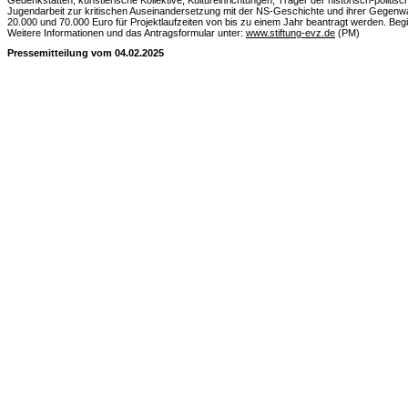
Gedenkstätten, künstlerische Kollektive, Kultureinrichtungen, Träger der historisch-politisch
Jugendarbeit zur kritischen Auseinandersetzung mit der NS-Geschichte und ihrer Gegenw
20.000 und 70.000 Euro für Projektlaufzeiten von bis zu einem Jahr beantragt werden. Begi
Weitere Informationen und das Antragsformular unter:
www.stiftung-evz.de
(PM)
Pressemitteilung vom 04.02.2025