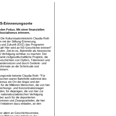
S-Erinnerungsorte
en Fokus. Mit einer finanziellen
alsozialismus erinnern.
 Die Kulturstaatsministerin Claudia Roth
 mit der Stiftung Erinnerung,
g und Zukunft (EVZ) das Programm
lt! Hier wird an NS-Geschichte erinnert"
fen. Ziel ist es, Bahnhöfe als historische
S-Verfolgung sichtbar zu machen. Der
amit zivilgesellschaftliche Projekte, die
Geschichten von Opfern, Täterinnen und
nandersetzen und durch Gedenk- und
sformate an die Schicksale und
innern.
fnungsrede betonte Claudia Roth: "Für
nschen waren Bahnhöfe während des
lismus ein Ort der Angst und der
 für die Millionen Menschen, die von hier
rnichtungs- und Konzentrationslager
den, für diejenigen, die von hier zur
 nationalsozialistischen Verfolgung
er auch für die deportierten
rinnen und Zwangsarbeiter, die hier
Initiativen dazu einladen, an den
or allem an Geschichtsvereine,