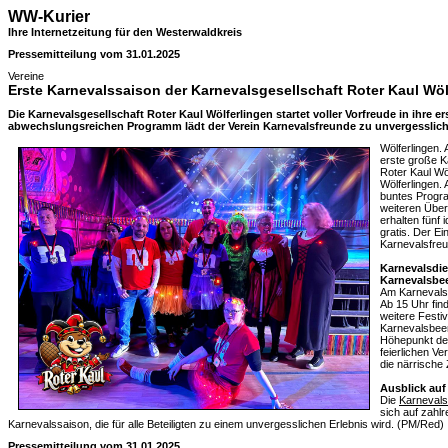
WW-Kurier
Ihre Internetzeitung für den Westerwaldkreis
Pressemitteilung vom 31.01.2025
Vereine
Erste Karnevalssaison der Karnevalsgesellschaft Roter Kaul Wölf
Die Karnevalsgesellschaft Roter Kaul Wölferlingen startet voller Vorfreude in ihre e
abwechslungsreichen Programm lädt der Verein Karnevalsfreunde zu unvergessliche
Wölferlingen. 
erste große K
Roter Kaul Wö
Wölferlingen.
buntes Progr
weiteren Übe
erhalten fünf
gratis. Der Eint
Karnevalsfreu
Karnevalsdie
Karnevalsbe
Am Karnevalsd
Ab 15 Uhr fin
weitere Festiv
Karnevalsbeer
Höhepunkt des
feierlichen V
die närrische
Ausblick auf
Die
Karnevals
sich auf zahl
Karnevalssaison, die für alle Beteiligten zu einem unvergesslichen Erlebnis wird. (PM/Red)
Pressemitteilung vom 31.01.2025