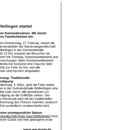
erlingen startet
rste Karnevalssaison. Mit einem
n Feierlichkeiten ein.
Am Donnerstag, 27. Februar, startet die
arnevalsfeier der Karnevalsgesellschaft
lferlingen in der Gemeindehalle
 Ab 13 Uhr erwartet die Besucher ein
amm mit Tombola, Kostümwettbewerb und
rraschungen. Beim Kostümwettbewerb
 identische Kostüme eine Flasche Sekt
ritt zur Feier ist frei, und alle
nde sind herzlich eingeladen.
nstag: Traditionelle
erdigung
ienstag, 4. März, geht die Feier weiter.
det in der Gemeindehalle Wölferlingen eine
ität statt, bevor alle gemeinsam zur
digung an die Grillhütte ziehen. Der
 Karnevals wird mit der traditionellen
erbrennung des Prinzen markiert, wodurch
 Zeit symbolisch verabschiedet wird.
 eine unvergessliche Saison
gesellschaft Roter Kaul Wölferlingen
freut
reiche Gäste und eine gelungene erste
www.ww-kurier.de