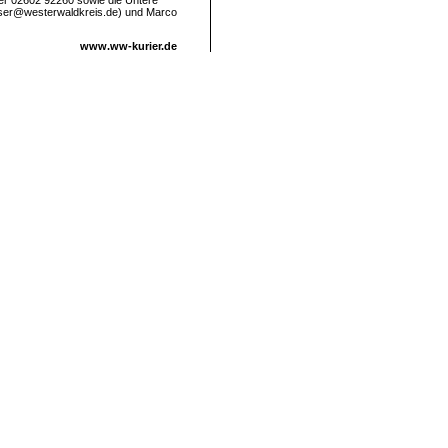
ter 02602 92260 sowie die Untere
aiser@westerwaldkreis.de) und Marco
www.ww-kurier.de