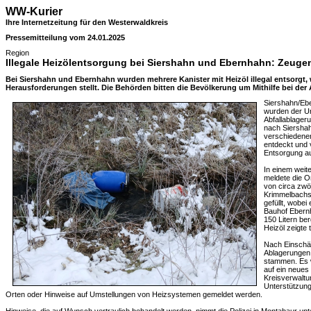
WW-Kurier
Ihre Internetzeitung für den Westerwaldkreis
Pressemitteilung vom 24.01.2025
Region
Illegale Heizölentsorgung bei Siershahn und Ebernhahn: Zeuge
Bei Siershahn und Ebernhahn wurden mehrere Kanister mit Heizöl illegal entsorgt,
Herausforderungen stellt. Die Behörden bitten die Bevölkerung um Mithilfe bei der 
Siershahn/Eb
wurden der Un
Abfallablager
nach Siershah
verschiedenen
entdeckt und 
Entsorgung 
In einem weit
meldete die 
von circa zwö
Krimmelbachs.
gefüllt, wobei
Bauhof Ebern
150 Litern b
Heizöl zeigte 
Nach Einschä
Ablagerungen 
stammen. Es w
auf ein neues
Kreisverwaltu
Unterstützung
Orten oder Hinweise auf Umstellungen von Heizsystemen gemeldet werden.