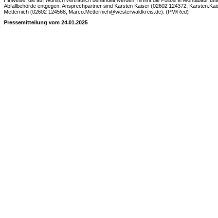
Hinweise, die auf Wunsch vertraulich behandelt werden, nimmt die Polizei in Montabaur un
Abfallbehörde entgegen. Ansprechpartner sind Karsten Kaiser (02602 124372, Karsten.K
Metternich (02602 124568, Marco.Metternich@westerwaldkreis.de). (PM/Red)
Pressemitteilung vom 24.01.2025