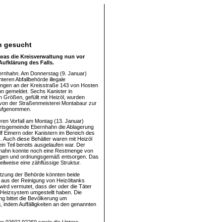
n gesucht
 was die Kreisverwaltung nun vor
Aufklärung des Falls.
ernhahn. Am Donnerstag (9. Januar)
teren Abfallbehörde illegale
ungen an der Kreisstraße 143 von Hosten
n gemeldet. Sechs Kanister in
 Größen, gefüllt mit Heizöl, wurden
von der Straßenmeisterei Montabaur zur
aufgenommen.
eren Vorfall am Montag (13. Januar)
Ortsgemeinde Ebernhahn die Ablagerung
lf Eimern oder Kanistern im Bereich des
 Auch diese Behälter waren mit Heizöl
 ein Teil bereits ausgelaufen war. Der
hahn konnte noch eine Restmenge von
ergen und ordnungsgemäß entsorgen. Das
teilweise eine zähflüssige Struktur.
tzung der Behörde könnten beide
aus der Reinigung von Heizöltanks
ird vermutet, dass der oder die Täter
 Heizsystem umgestellt haben. Die
ng bittet die Bevölkerung um
, indem Auffälligkeiten an den genannten