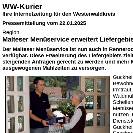
WW-Kurier
Ihre Internetzeitung für den Westerwaldkreis
Pressemitteilung vom 22.01.2025
Region
Malteser Menüservice erweitert Liefergebi
Der Malteser Menüservice ist nun auch in Renner
verfügbar. Diese Erweiterung des Liefergebiets ziel
steigenden Anfragen gerecht zu werden und mehr
ausgewogenen Mahlzeiten zu versorgen.
Guckheim
Bewohne
Irmtraut
Waldmüh
Schelle
Menüser
nutzen. 
Dienstst
Guckheim